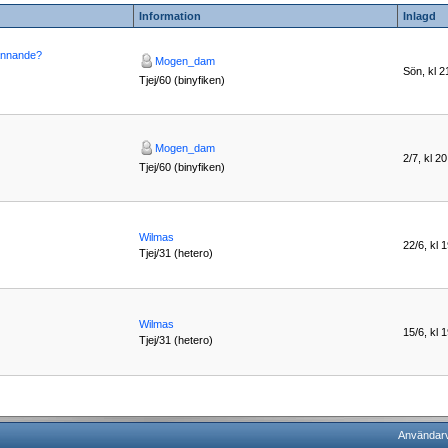
Information
Inlagd
ännande?
Mogen_dam
Sön, kl 2
Tjej/60 (binyfiken)
Mogen_dam
2/7, kl 2
Tjej/60 (binyfiken)
Wilmas
22/6, kl 
Tjej/31 (hetero)
Wilmas
15/6, kl 
Tjej/31 (hetero)
Användarvi