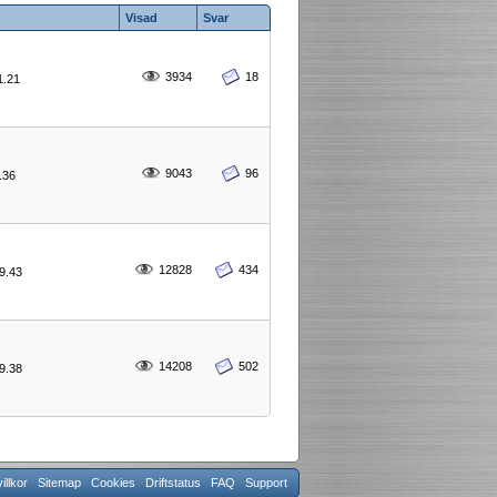
Visad
Svar
3934
18
1.21
9043
96
0.36
12828
434
19.43
14208
502
19.38
llkor
Sitemap
Cookies
Driftstatus
FAQ
Support