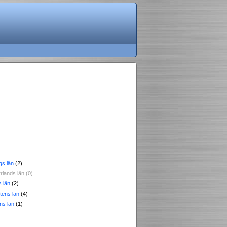
gs län
(2)
rlands län (0)
 län
(2)
tens län
(4)
ns län
(1)