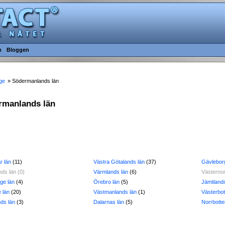
m
Bloggen
ge
» Södermanlands län
ermanlands län
r län
(11)
Västra Götalands län
(37)
Gävlebor
nds län (0)
Värmlands län
(6)
Västernor
ge län
(4)
Örebro län
(5)
Jämtlands
 län
(20)
Västmanlands län
(1)
Västerbot
nds län
(3)
Dalarnas län
(5)
Norrbotte