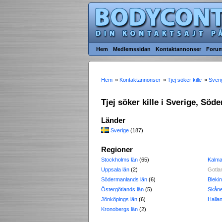
Hem
Medlemssidan
Kontaktannonser
Foru
Hem
»
Kontaktannonser
»
Tjej söker kille
»
Sveri
Tjej söker kille i Sverige, Söd
Länder
Sverige
(187)
Regioner
Stockholms län
(65)
Kalma
Uppsala län
(2)
Gotla
Södermanlands län
(6)
Blekin
Östergötlands län
(5)
Skåne
Jönköpings län
(6)
Halla
Kronobergs län
(2)