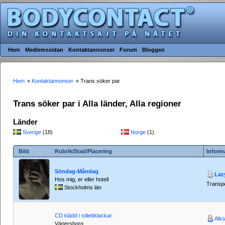
Hem
Medlemssidan
Kontaktannonser
Forum
Bloggen
Hem
»
Kontaktannonser
» Trans söker par
Trans söker par i Alla länder, Alla regioner
Länder
Sverige
(18)
Norge
(1)
Bild
Rubrik/Stad/Placering
Inform
Söndag-Måndag
Laz
Hos mig, er eller hotell
Transpe
Stockholms län
CD klädd i stilettklackar
Alic
Vänersborg