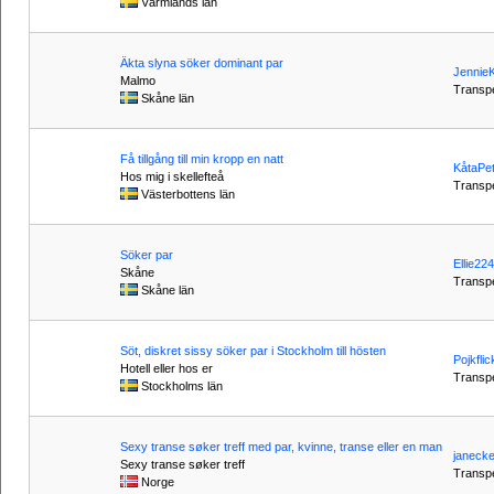
Värmlands län
Äkta slyna söker dominant par
Jennie
Malmo
Transpe
Skåne län
Få tillgång till min kropp en natt
KåtaPe
Hos mig i skellefteå
Transp
Västerbottens län
Söker par
Ellie22
Skåne
Transpe
Skåne län
Söt, diskret sissy söker par i Stockholm till hösten
Pojkfli
Hotell eller hos er
Transpe
Stockholms län
Sexy transe søker treff med par, kvinne, transe eller en man
janeck
Sexy transe søker treff
Transpe
Norge