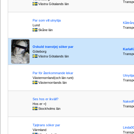
Transpe
Västra Götalands län
Par som vill utnyttja
Kåttrån
Lund
Transpe
Skåne län
Oskuld transtjej söker par
KarlaK
Göteborg
Transpe
Västra Götalands län
Par för återkommande lekar
Utnyttj
Västernorrland(och län runt)
Transpe
Västernorrlands län
Ses hos er ikväll?
Naked
Hos er =}
Transpe
Stockholms län
Tjejtrans söker par
Linda0
Värmland
Transpe