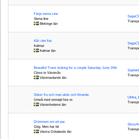
Färja stena Line
SagaC
Stena line
Transpe
Blekinge län
Kåt i det fria
SagaC
Kalmar
Transpe
Kalmar län
Beautiful Trans looking for a couple Saturday June 20th
Sophie
Close to Västerås
Transpe
Västmanlands län
Söker fru och man aktiv och förande.
Ulrika_
Umeå med omnejd hos er.
Transpe
Västerbottens län
Drömmen om ett par..
SissyAn
Gbg. Men har bil
Transpe
Västra Götalands län