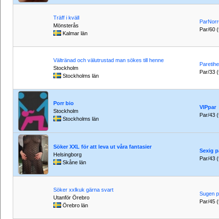
Träff i kväll
ParNor
Mönsterås
Par/60 (t
Kalmar län
Vältränad och välutrustad man sökes till henne
Paretih
Stockholm
Par/33 (t
Stockholms län
Porr bio
VIPpar
Stockholm
Par/43 (t
Stockholms län
Söker XXL för att leva ut våra fantasier
Sexig p
Helsingborg
Par/43 (t
Skåne län
Söker xxlkuk gärna svart
Sugen p
Utanför Örebro
Par/45 (t
Örebro län