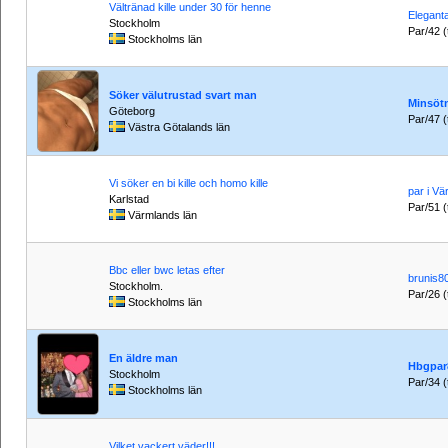
Vältränad kille under 30 för henne
Elegant
Stockholm
Par/42 (t
Stockholms län
Söker välutrustad svart man
Minsöt
Göteborg
Par/47 (t
Västra Götalands län
Vi söker en bi kille och homo kille
par i Vä
Karlstad
Par/51 (t
Värmlands län
Bbc eller bwc letas efter
brunis8
Stockholm.
Par/26 (t
Stockholms län
En äldre man
Hbgpar
Stockholm
Par/34 (t
Stockholms län
Vilket vackert väder!!!