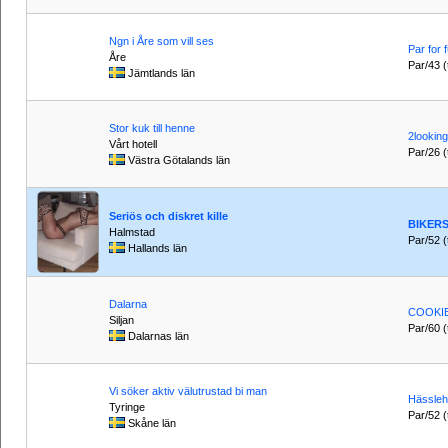
Ngn i Åre som vill ses
Par for 
Åre
Par/43 (t
Jämtlands län
Stor kuk till henne
2looking
Vårt hotell
Par/26 (t
Västra Götalands län
Seriös och diskret kille
BIKERS
Halmstad
Par/52 (t
Hallands län
Dalarna
COOKI
Siljan
Par/60 (t
Dalarnas län
Vi söker aktiv välutrustad bi man
Hässle
Tyringe
Par/52 (t
Skåne län