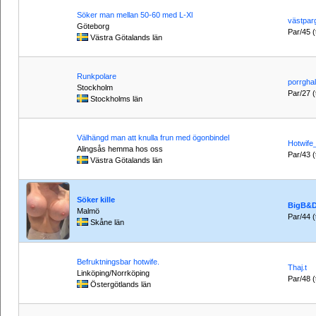
Söker man mellan 50-60 med L-Xl
västpar
Göteborg
Par/45 (t
Västra Götalands län
Runkpolare
porrghal
Stockholm
Par/27 (t
Stockholms län
Välhängd man att knulla frun med ögonbindel
Hotwife
Alingsås hemma hos oss
Par/43 (t
Västra Götalands län
Söker kille
BigB&
Malmö
Par/44 (t
Skåne län
Befruktningsbar hotwife.
Thaj.t
Linköping/Norrköping
Par/48 (t
Östergötlands län