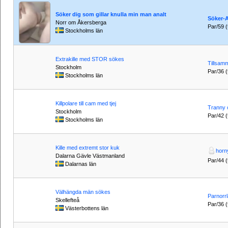
Söker dig som gillar knulla min man analt
Söker-A
Norr om Åkersberga
Par/59 (t
Stockholms län
Extrakille med STOR sökes
Tillsam
Stockholm
Par/36 (t
Stockholms län
Killpolare till cam med tjej
Tranny o
Stockholm
Par/42 (t
Stockholms län
Kille med extremt stor kuk
horn
Dalarna Gävle Västmanland
Par/44 (t
Dalarnas län
Välhängda män sökes
Parnorr
Skellefteå
Par/36 (t
Västerbottens län