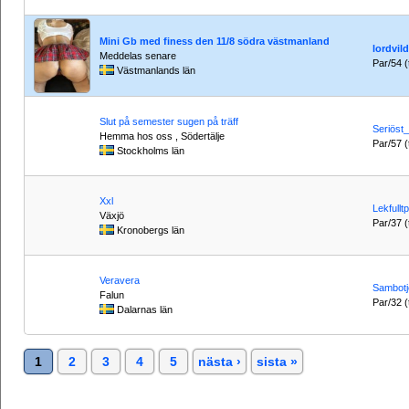
Mini Gb med finess den 11/8 södra västmanland
lordvil
Meddelas senare
Par/54 (t
Västmanlands län
Slut på semester sugen på träff
Seriöst
Hemma hos oss , Södertälje
Par/57 (t
Stockholms län
Xxl
Lekfullt
Växjö
Par/37 (t
Kronobergs län
Veravera
Sambotj
Falun
Par/32 (t
Dalarnas län
1
2
3
4
5
nästa ›
sista »