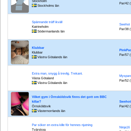
Stockholm
Par/42 (t
Stockholms län
Spännande träff ikväll
Swehot
Katrineholm
Par/38 (t
Södermanlands län
Klubbar
PinkPa
Klubbar
Par/57 (t
Västra Götalands län
Extra man, snygg å trevlig. Trekant.
Myspar
Västa Götaland
Par/52 (t
Västra Götalands län
Vilket gym i Örnsköldsvik finns det gott om BBC
killar?
Swehot
Örnsköldsvik
Par/42 (t
Västernorrlands län
Par söker en extra kille för hennes njutning
Ninja16
Tvärskog