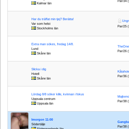
Par/34 (t
Kalmar län
Har du träffat min tjej? Berätta!
Ung
Var som helst
Par/25 (t
Stockholms län
Extra man sökes, fredag 14/8.
TheOne
Lund
Par/26 (t
Skåne län
Slicka i dig
Kåtahote
Hotell
Par/36 (t
Skåne län
Lördag 8/8 söker kille, kvinnan i fokus
Majkeno
Uppsala centrum
Par/38 (t
Uppsala län
Imorgon 11:00
Gangb
Södertälje
Par/38 (t
Södermanlands län