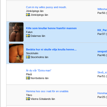
Cum in my wifes pussy and mouth.
Wifesha
Jönköpings län
Par/56 (t
Jönköpings län
Kille som knullar henne framför mannen
KK_Par
Falun
Par/37 (t
Dalarnas län
Berätta hur ni skulle vilja knulla henne…
sexgod
Stockholm
Par/46 (t
Stockholms län
Är du vår ”Extra man”
Skeå_s
Piteå
Par/51 (t
Norrbottens län
Hemma hos oss i natt för en snabbis
Honoha
Tibro
Par/25 (t
Västra Götalands län