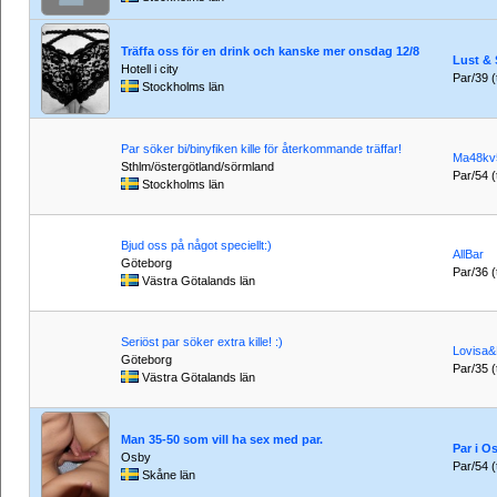
Träffa oss för en drink och kanske mer onsdag 12/8
Lust & 
Hotell i city
Par/39 (t
Stockholms län
Par söker bi/binyfiken kille för återkommande träffar!
Ma48kv
Sthlm/östergötland/sörmland
Par/54 (t
Stockholms län
Bjud oss på något speciellt:)
AllBar
Göteborg
Par/36 (t
Västra Götalands län
Seriöst par söker extra kille! :)
Lovisa&
Göteborg
Par/35 (t
Västra Götalands län
Man 35-50 som vill ha sex med par.
Par i O
Osby
Par/54 (t
Skåne län