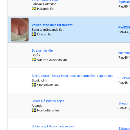
SydHall
Laholm-Halmstad
Par/68 (t
Hallands län
Välutrustad kille till trekant.
Par828
Samt angränsande län.
Par/43 (t
Örebro län
Straffa min kille
bdsmbo
Borås
Par/46 (t
Västra Götalands län
Bull/Cuckold : Slicka fötter, anal, och armhålor + agera toa
Cuckol
Stockholm
Par/45 (t
Stockholms län
Söker två killar till tjejen
Skegut
Arlanda
Par/31 (t
Norrbottens län
Söker ung kille som vågar ses
Särbopa