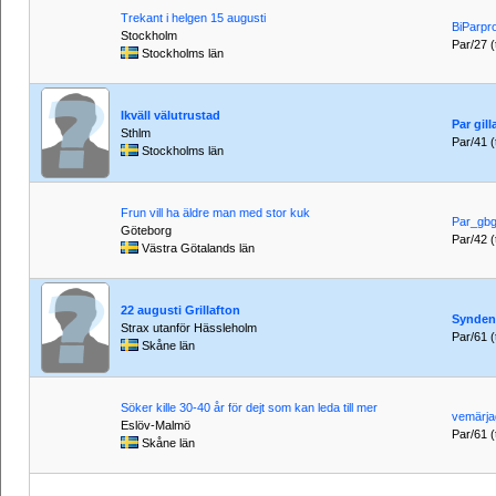
Trekant i helgen 15 augusti
BiParpr
Stockholm
Par/27 (t
Stockholms län
Ikväll välutrustad
Par gilla
Sthlm
Par/41 (t
Stockholms län
Frun vill ha äldre man med stor kuk
Par_gb
Göteborg
Par/42 (t
Västra Götalands län
22 augusti Grillafton
Synden
Strax utanför Hässleholm
Par/61 (t
Skåne län
Söker kille 30-40 år för dejt som kan leda till mer
vemärja
Eslöv-Malmö
Par/61 (t
Skåne län