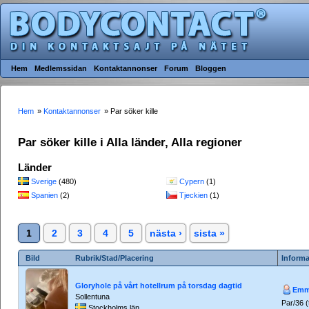
Hem
Medlemssidan
Kontaktannonser
Forum
Bloggen
Hem
»
Kontaktannonser
» Par söker kille
Par söker kille i Alla länder, Alla regioner
Länder
Sverige
(480)
Cypern
(1)
Spanien
(2)
Tjeckien
(1)
1
2
3
4
5
nästa ›
sista »
Bild
Rubrik/Stad/Placering
Informa
Gloryhole på vårt hotellrum på torsdag dagtid
Emm
Sollentuna
Par/36 (t
Stockholms län