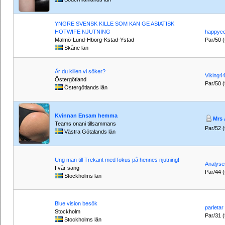
YNGRE SVENSK KILLE SOM KAN GE ASIATISK
HOTWIFE NJUTNING
happyco
Malmö-Lund-Hborg-Kstad-Ystad
Par/50 (t
Skåne län
Är du killen vi söker?
Viking4
Östergötland
Par/50 (t
Östergötlands län
Kvinnan Ensam hemma
Mrs 
Teams onani tillsammans
Par/52 (t
Västra Götalands län
Ung man till Trekant med fokus på hennes njutning!
Analys
I vår säng
Par/44 (t
Stockholms län
Blue vision besök
parletar
Stockholm
Par/31 (t
Stockholms län