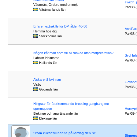
switch_
Västerås, Örebro med omnejd
Par/38 (t
Västmanlands län
Erfaren extrakille för DP, ålder 40-50
AnalPar
Hemma hos dig
Par/33 (t
Stockholms län
Någon kåt man som vill bli runkad utan motprestation?
SydHall
Laholm-Halmstad
Par/68 (t
Hallands län
Älskare till kvinnan
Gotland
Visby
Par/36 (t
Gotlands län
Hingstar för återkommande breeding gangbang me
spermqueen
Hornypig
Blekinge och angränsande län
Par/39 (
Blekinge län
Stora kukar till henne på lördag den 8/8
Sinner