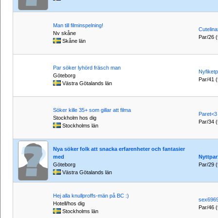
Man till filminspelning!
Cutelin
Nv skåne
Par/26 (t
Skåne län
Par söker lyhörd fräsch man
Nyfiket
Göteborg
Par/41 (t
Västra Götalands län
Söker kille 35+ som gillar att filma
Paret<3
Stockholm hos dig
Par/34 (t
Stockholms län
Nya söker folk att snacka erfarenheter och fantasier
med
Nyttpar
Göteborg
Par/29 (t
Västra Götalands län
Hej alla knullproffs-män på BC :)
sex696
Hotell/hos dig
Par/46 (
Stockholms län