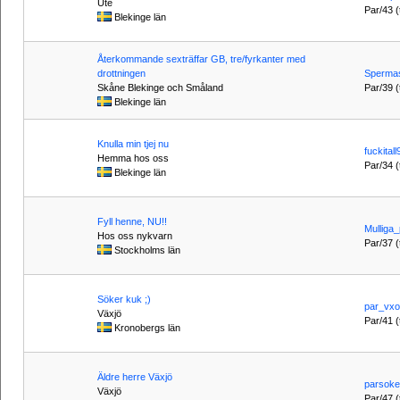
Ute
Par/43 (t
Blekinge län
Återkommande sexträffar GB, tre/fyrkanter med
drottningen
Spermas
Skåne Blekinge och Småland
Par/39 (
Blekinge län
Knulla min tjej nu
fuckital
Hemma hos oss
Par/34 (t
Blekinge län
Fyll henne, NU!!
Mulliga_
Hos oss nykvarn
Par/37 (t
Stockholms län
Söker kuk ;)
par_vxo
Växjö
Par/41 (t
Kronobergs län
Äldre herre Växjö
parsok
Växjö
Par/47 (t