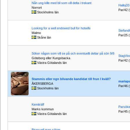
Nån ung kille med bil som vill delta i trekant
Halloj33
Norrort
Par/42 (t
Stockholms län
Looking for a well endowed bull for hotwife
Stefand
Malmo
Par/25 (t
Skåne län
Söker någon som vill se på och eventuellt deltar på sön 9/8
StagVi
Göteborg eller Kungsbacka
Par/42 (t
Västra Götalands län
Stammis eller ngn blivande kandidat till frun I kväll?
mariap
ÅKERSBERGA
Par/46 (t
Stockholms län
Kemiträff
Parsöker
Marks kommun
Par/45 (t
Västra Götalands län
Bisexuell man sökes