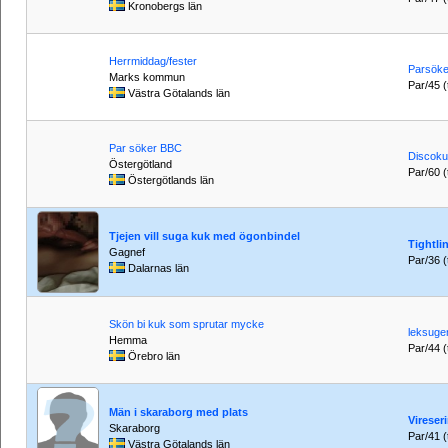
Kronobergs län
Herrmiddag/fester
Parsöker
Marks kommun
Par/45 (t
Västra Götalands län
Par söker BBC
Discoku
Östergötland
Par/60 (t
Östergötlands län
Tjejen vill suga kuk med ögonbindel
Tightli
Gagnef
Par/36 (t
Dalarnas län
Skön bi kuk som sprutar mycke
leksuge
Hemma
Par/44 (t
Örebro län
Män i skaraborg med plats
Vireser
Skaraborg
Par/41 (t
Västra Götalands län