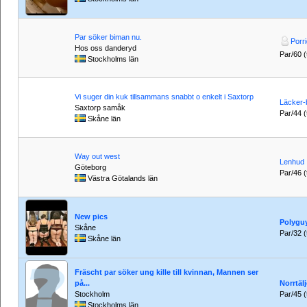
Par söker biman nu.
Porr
Hos oss danderyd
Par/60 (t
Stockholms län
Vi suger din kuk tillsammans snabbt o enkelt i Saxtorp
Läcker-
Saxtorp samåk
Par/44 (t
Skåne län
Way out west
Lenhud
Göteborg
Par/46 (t
Västra Götalands län
New pics
Polygu
Skåne
Par/32 (t
Skåne län
Fräscht par söker ung kille till kvinnan, Mannen ser
på...
Norrtäl
Stockholm
Par/45 (t
Stockholms län