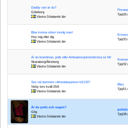
Daddy vart är du?
Privat
Göteborg
Tjej/26 
Västra Götalands län
Bbw kvinna söker trevlig man!
Ermas
Hos mig eller dig
Tjej/33 
Västra Götalands län
Är du brandman, polis eller Ambulanssjuksköterska se hit!
Kvinna
Skaraborg/Älvsborg
Tjej/32 
Västra Götalands län
Ses vid dammen i Almedalsparken kl2130?
Bliss
Visby tors kväll 25/6
Tjej/51 
Västra Götalands län
Är du polis och sugen?
polislo
Gbg
Tjej/38 
Västra Götalands län