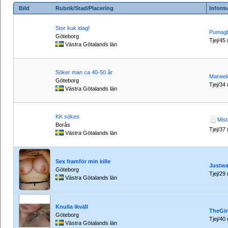
Bild
Rubrik/Stad/Placering
Inform
Stor kuk idag!
Pumag
Göteborg
Tjej/45 
Västra Götalands län
Söker man ca 40-50 år
Marwel
Göteborg
Tjej/34 
Västra Götalands län
KK sökes
Mis
Borås
Tjej/37 
Västra Götalands län
Sex framför min kille
Justw
Göteborg
Tjej/29 
Västra Götalands län
Knulla ikväll
TheGir
Göteborg
Tjej/40 
Västra Götalands län