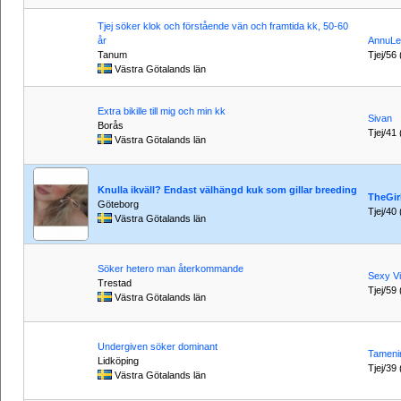
Tjej söker klok och förstående vän och framtida kk, 50-60
år
AnnuLe
Tanum
Tjej/56 
Västra Götalands län
Extra bikille till mig och min kk
Sivan
Borås
Tjej/41 
Västra Götalands län
Knulla ikväll? Endast välhängd kuk som gillar breeding
TheGir
Göteborg
Tjej/40 
Västra Götalands län
Söker hetero man återkommande
Sexy V
Trestad
Tjej/59 
Västra Götalands län
Undergiven söker dominant
Tameni
Lidköping
Tjej/39 
Västra Götalands län