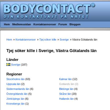
Hem
Medlemssidan
Kontaktannonser
Forum
Bloggen
Hem
»
Kontaktannonser
»
Tjej söker kille
»
Sverige
» Västra Götalands län
Tjej söker kille i Sverige, Västra Götalands län
Länder
Sverige
(187)
Regioner
Stockholms län
(63)
Kalmar län
(12)
Uppsala län
(2)
Gotlands län (0)
Södermanlands län
(6)
Blekinge län
(4)
Östergötlands län
(5)
Skåne län
(20)
Jönköpings län
(6)
Hallands län
(4)
Kronobergs län
(1)