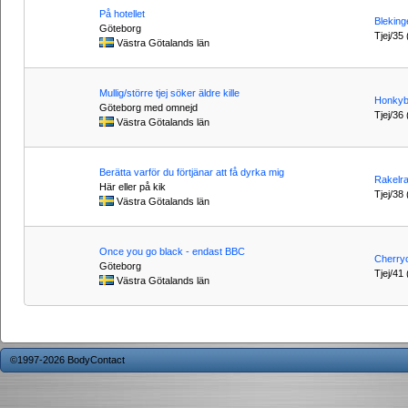
På hotellet
Blekinge
Göteborg
Tjej/35 
Västra Götalands län
Mullig/större tjej söker äldre kille
Honkyb
Göteborg med omnejd
Tjej/36 
Västra Götalands län
Berätta varför du förtjänar att få dyrka mig
Rakelra
Här eller på kik
Tjej/38 
Västra Götalands län
Once you go black - endast BBC
Cherry
Göteborg
Tjej/41 
Västra Götalands län
©1997-2026 BodyContact