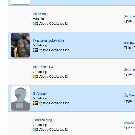
Vill ha kuk
Somma
Hos dig
Tjej/49 
Västra Götalands län
Två tjejer söker kille
Rose&
Göteborg
Tjejpar/
Västra Götalands län
VILL KNULLA
Somma
Göteborg
Tjej/49 
Västra Götalands län
Gift man
Spä
Göteborg
Tjej/48 
Västra Götalands län
Erotiska mejl...
bloody
Göteborg
Tjej/56 
Västra Götalands län