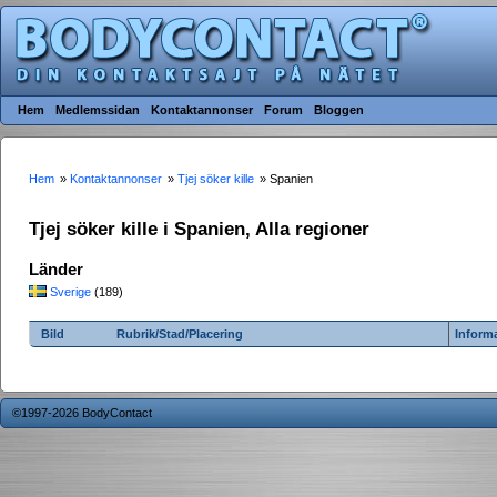
Hem
Medlemssidan
Kontaktannonser
Forum
Bloggen
Hem
»
Kontaktannonser
»
Tjej söker kille
» Spanien
Tjej söker kille i Spanien, Alla regioner
Länder
Sverige
(189)
Bild
Rubrik/Stad/Placering
Inform
©1997-2026 BodyContact