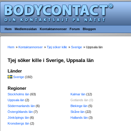
Hem
Medlemssidan
Kontaktannonser
Forum
Bloggen
Hem
»
Kontaktannonser
»
Tjej söker kille
»
Sverige
» Uppsala län
Tjej söker kille i Sverige, Uppsala län
Länder
Sverige
(192)
Regioner
Stockholms län
(63)
Kalmar län
(12)
Uppsala län
(2)
Gotlands län (0)
Södermanlands län
(6)
Blekinge län
(5)
Östergötlands län
(7)
Skåne län
(22)
Jönköpings län
(6)
Hallands län
(3)
Kronobergs län
(2)