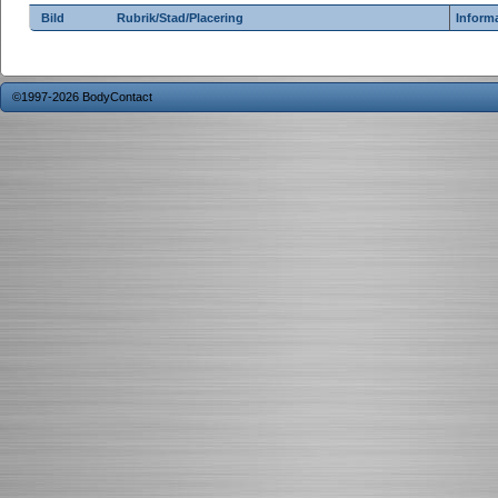
Bild
Rubrik/Stad/Placering
Inform
©1997-2026 BodyContact