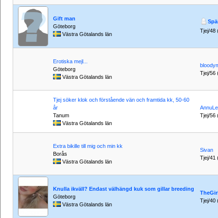
Gift man
Spä
Göteborg
Tjej/48 
Västra Götalands län
Erotiska mejl...
bloody
Göteborg
Tjej/56 
Västra Götalands län
Tjej söker klok och förstående vän och framtida kk, 50-60
år
AnnuLe
Tanum
Tjej/56 
Västra Götalands län
Extra bikille till mig och min kk
Sivan
Borås
Tjej/41 
Västra Götalands län
Knulla ikväll? Endast välhängd kuk som gillar breeding
TheGir
Göteborg
Tjej/40 
Västra Götalands län