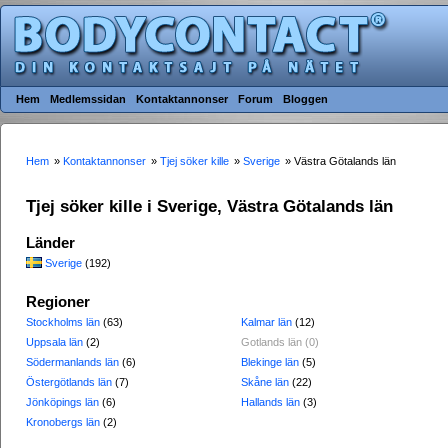
Hem
Medlemssidan
Kontaktannonser
Forum
Bloggen
Hem
»
Kontaktannonser
»
Tjej söker kille
»
Sverige
» Västra Götalands län
Tjej söker kille i Sverige, Västra Götalands län
Länder
Sverige
(192)
Regioner
Stockholms län
(63)
Kalmar län
(12)
Uppsala län
(2)
Gotlands län (0)
Södermanlands län
(6)
Blekinge län
(5)
Östergötlands län
(7)
Skåne län
(22)
Jönköpings län
(6)
Hallands län
(3)
Kronobergs län
(2)