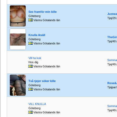
Sex framför min kille
Justw
Göteborg
Tjej/29 
Västra Götalands län
Knulla ikväll
TheGir
Göteborg
Tjej/40 
Västra Götalands län
Vill ha kuk
Somma
Hos dig
Tjej/49 
Västra Götalands län
Två tjejer söker kille
Rose&
Göteborg
Tjejpar/
Västra Götalands län
VILL KNULLA
Somma
Göteborg
Tjej/49 
Västra Götalands län