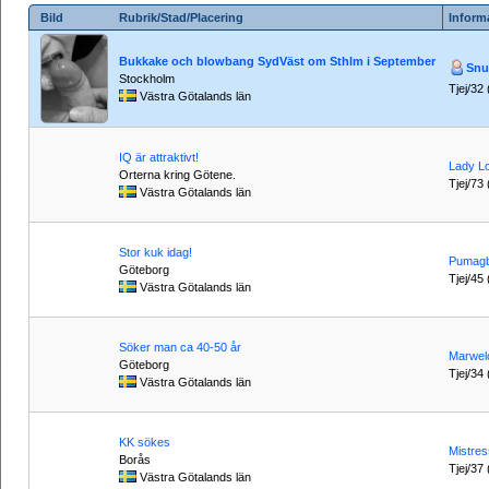
Bild
Rubrik/Stad/Placering
Inform
Bukkake och blowbang SydVäst om Sthlm i September
Snu
Stockholm
Tjej/32 
Västra Götalands län
IQ är attraktivt!
Lady L
Orterna kring Götene.
Tjej/73 
Västra Götalands län
Stor kuk idag!
Pumag
Göteborg
Tjej/45 
Västra Götalands län
Söker man ca 40-50 år
Marwel
Göteborg
Tjej/34 
Västra Götalands län
KK sökes
Mistre
Borås
Tjej/37 
Västra Götalands län