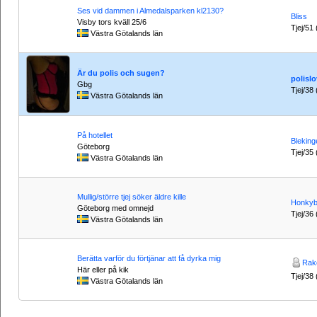
Ses vid dammen i Almedalsparken kl2130?
Bliss
Visby tors kväll 25/6
Tjej/51 
Västra Götalands län
Är du polis och sugen?
polislo
Gbg
Tjej/38 
Västra Götalands län
På hotellet
Blekinge
Göteborg
Tjej/35 
Västra Götalands län
Mullig/större tjej söker äldre kille
Honkyb
Göteborg med omnejd
Tjej/36 
Västra Götalands län
Berätta varför du förtjänar att få dyrka mig
Rake
Här eller på kik
Tjej/38 
Västra Götalands län