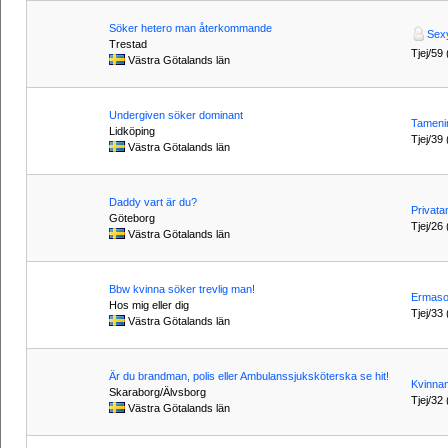
Söker hetero man återkommande
Sex
Trestad
Tjej/59 
Västra Götalands län
Undergiven söker dominant
Tameni
Lidköping
Tjej/39 
Västra Götalands län
Daddy vart är du?
Privat
Göteborg
Tjej/26 
Västra Götalands län
Bbw kvinna söker trevlig man!
Ermas
Hos mig eller dig
Tjej/33 
Västra Götalands län
Är du brandman, polis eller Ambulanssjuksköterska se hit!
Kvinna
Skaraborg/Älvsborg
Tjej/32 
Västra Götalands län