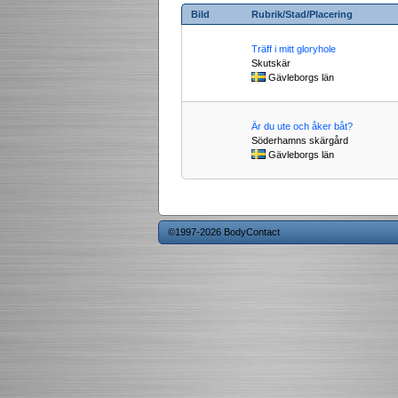
Bild
Rubrik/Stad/Placering
Träff i mitt gloryhole
Skutskär
Gävleborgs län
Är du ute och åker båt?
Söderhamns skärgård
Gävleborgs län
©1997-2026 BodyContact