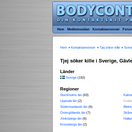
Hem
Medlemssidan
Kontaktannonser
Foru
Hem
»
Kontaktannonser
»
Tjej söker kille
»
Sveri
Tjej söker kille i Sverige, Gäv
Länder
Sverige
(192)
Regioner
Stockholms län
(63)
Kalma
Uppsala län
(2)
Gotla
Södermanlands län
(6)
Blekin
Östergötlands län
(7)
Skåne
Jönköpings län
(6)
Halla
Kronobergs län
(2)