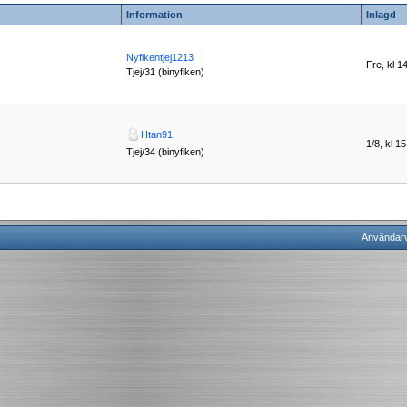
Information
Inlagd
Nyfikentjej1213
Fre, kl 1
Tjej/31 (binyfiken)
Htan91
1/8, kl 1
Tjej/34 (binyfiken)
Användarvi