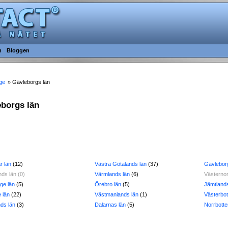
m
Bloggen
ge
» Gävleborgs län
leborgs län
r län
(12)
Västra Götalands län
(37)
Gävlebor
nds län (0)
Värmlands län
(6)
Västernor
ge län
(5)
Örebro län
(5)
Jämtlands
 län
(22)
Västmanlands län
(1)
Västerbot
nds län
(3)
Dalarnas län
(5)
Norrbotte