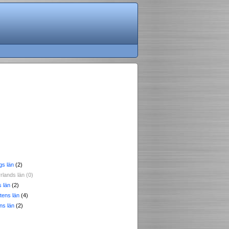
gs län
(2)
rlands län (0)
 län
(2)
tens län
(4)
ns län
(2)