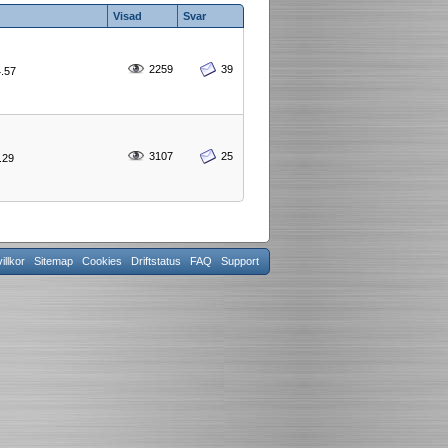
Visad
Svar
2259
39
4.57
3107
25
5.29
llkor
Sitemap
Cookies
Driftstatus
FAQ
Support