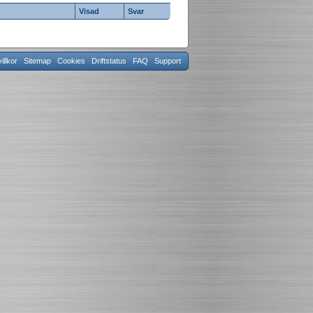
Visad
Svar
llkor
Sitemap
Cookies
Driftstatus
FAQ
Support