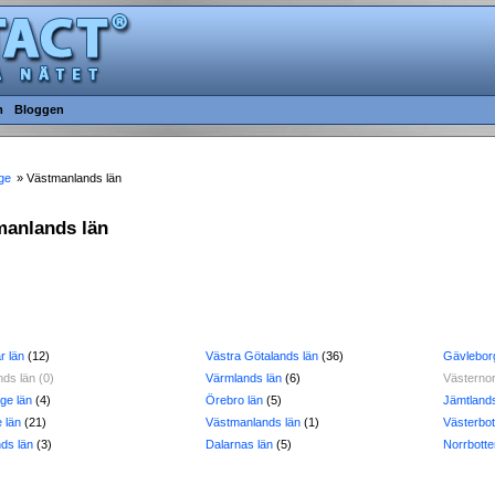
m
Bloggen
ge
» Västmanlands län
tmanlands län
r län
(12)
Västra Götalands län
(36)
Gävlebor
nds län (0)
Värmlands län
(6)
Västernor
ge län
(4)
Örebro län
(5)
Jämtlands
 län
(21)
Västmanlands län
(1)
Västerbot
nds län
(3)
Dalarnas län
(5)
Norrbotte