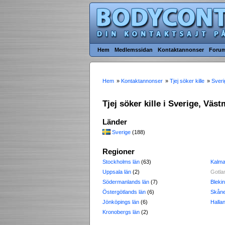
Hem
Medlemssidan
Kontaktannonser
Foru
Hem
»
Kontaktannonser
»
Tjej söker kille
»
Sveri
Tjej söker kille i Sverige, Väs
Länder
Sverige
(188)
Regioner
Stockholms län
(63)
Kalma
Uppsala län
(2)
Gotla
Södermanlands län
(7)
Blekin
Östergötlands län
(6)
Skåne
Jönköpings län
(6)
Halla
Kronobergs län
(2)