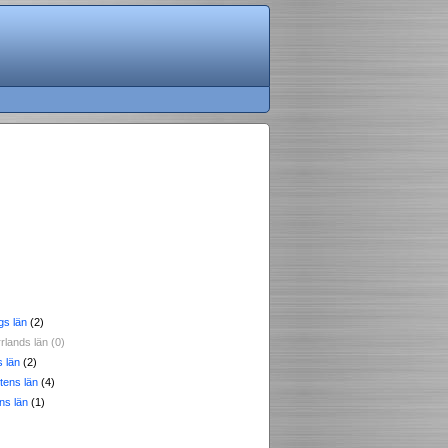
gs län
(2)
rlands län (0)
 län
(2)
tens län
(4)
ns län
(1)