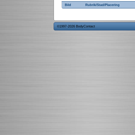
Bild
Rubrik/Stad/Placering
©1997-2026 BodyContact