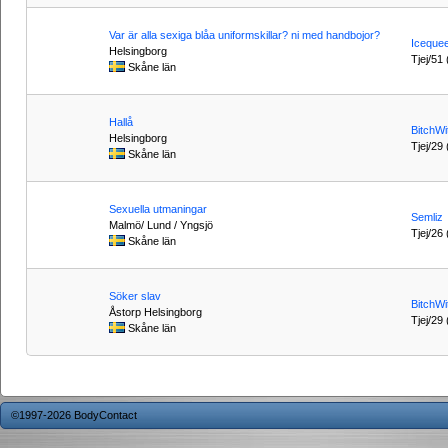
Var är alla sexiga blåa uniformskillar? ni med handbojor?
Iceque
Helsingborg
Tjej/51 
Skåne län
Hallå
BitchWi
Helsingborg
Tjej/29 
Skåne län
Sexuella utmaningar
Semliz
Malmö/ Lund / Yngsjö
Tjej/26 
Skåne län
Söker slav
BitchWi
Åstorp Helsingborg
Tjej/29 
Skåne län
©1997-2026 BodyContact