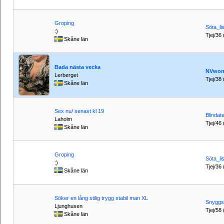
Groping
Söta_li
:)
Tjej/36 
Skåne län
Bada nästa vecka
NVwo
Lerberget
Tjej/38 
Skåne län
Sex nu/ senast kl 19
Blindat
Laholm
Tjej/46 
Skåne län
Groping
Söta_li
:)
Tjej/36 
Skåne län
Söker en lång stilig trygg stabil man XL
Snyggs
Ljunghusen
Tjej/58 
Skåne län