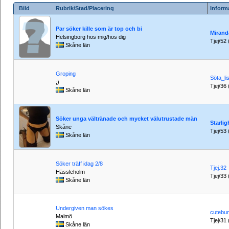
Bild
Rubrik/Stad/Placering
Inform
Par söker kille som är top och bi
Mirand
Helsingborg hos mig/hos dig
Tjej/52 
Skåne län
Groping
Söta_li
;)
Tjej/36 
Skåne län
Söker unga vältränade och mycket välutrustade män
Starli
Skåne
Tjej/53 
Skåne län
Söker träff idag 2/8
Tjej.32
Hässleholm
Tjej/33 
Skåne län
Undergiven man sökes
cutebu
Malmö
Tjej/31 
Skåne län