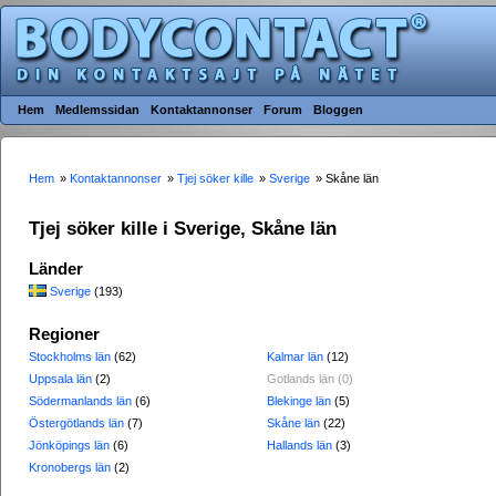
Hem
Medlemssidan
Kontaktannonser
Forum
Bloggen
Hem
»
Kontaktannonser
»
Tjej söker kille
»
Sverige
» Skåne län
Tjej söker kille i Sverige, Skåne län
Länder
Sverige
(193)
Regioner
Stockholms län
(62)
Kalmar län
(12)
Uppsala län
(2)
Gotlands län (0)
Södermanlands län
(6)
Blekinge län
(5)
Östergötlands län
(7)
Skåne län
(22)
Jönköpings län
(6)
Hallands län
(3)
Kronobergs län
(2)