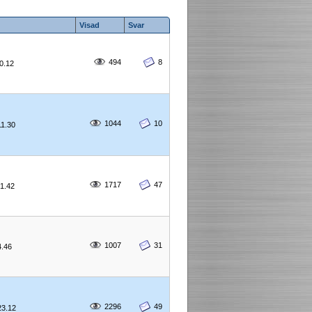
Visad
Svar
494
8
20.12
1044
10
11.30
1717
47
21.42
1007
31
4.46
2296
49
23.12