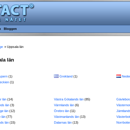
m
Bloggen
ge
» Uppsala län
ala län
ypern
(1)
Grekland
(1)
Neder
jeckien
(1)
r län
(14)
Västra Götalands län
(85)
Gävlebor
nds län
(3)
Värmlands län
(6)
Västernor
ge län
(12)
Örebro län
(11)
Jämtlands
 län
(77)
Västmanlands län
(13)
Västerbot
nds län
(15)
Dalarnas län
(13)
Norrbotte