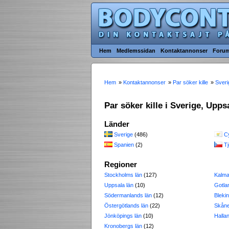
Hem
Medlemssidan
Kontaktannonser
Foru
Hem
»
Kontaktannonser
»
Par söker kille
»
Sveri
Par söker kille i Sverige, Upps
Länder
Sverige
(486)
C
Spanien
(2)
T
Regioner
Stockholms län
(127)
Kalma
Uppsala län
(10)
Gotla
Södermanlands län
(12)
Blekin
Östergötlands län
(22)
Skåne
Jönköpings län
(10)
Halla
Kronobergs län
(12)