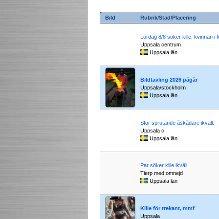
Bild
Rubrik/Stad/Placering
Lördag 8/8 söker kille, kvinnan i 
Uppsala centrum
Uppsala län
Bildtävling 2026 pågår
Uppsala/stockholm
Uppsala län
Stor sprutande åskådare ikväll.
Uppsala c
Uppsala län
Par söker kille ikväll
Tierp med omnejd
Uppsala län
Kille för trekant, mmf
Uppsala