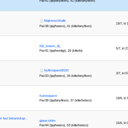
Par/41 (tjej/binyfiken), 42 (kille/binyfiken)
MajkenochKalle
19/7, kl 
Par/38 (tjej/hetero), 41 (kille/binyfiken)
Kåt_bottom_till_
5/7, kl 2
Par/41 (tjej/hemligt), 26 (kille/bi)
Nyfiknaparet9293
3/7, kl 0
Par/33 (tjej/hetero), 34 (kille/binyfiken)
Kulmedparet
19/6, kl 
Par/38 (tjej/binyfiken), 37 (kille/hetero)
r fast bekantskap...
gbpar.sthlm
16/6, kl 
Par/44 (tjej/hetero), 53 (kille/hetero)