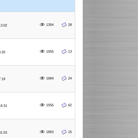
1354
28
13.02
1555
13
3.25
1684
24
7.19
1555
62
18.31
1863
15
01.03