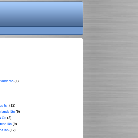
länderna
(1)
gs län
(12)
rlands län
(9)
 län
(2)
tens län
(9)
ns län
(12)