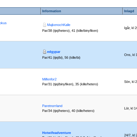
Information
Inlagd
fokus
MajkenochKalle
Igår, kl 
Par/38 (tjej/hetero), 41 (kille/binyfiken)
edgypar
Ons, kl 
Par/41 (tjej/bi), 56 (kille/bi)
Milfenfor2
Sön, kl 
Par/31 (tjej/binyfiken), 35 (kille/hetero)
Paretnorrland
Lör, kl 1
Par/34 (tjej/hetero), 40 (kille/hetero)
Hotwifeadventure
24/7, kl 