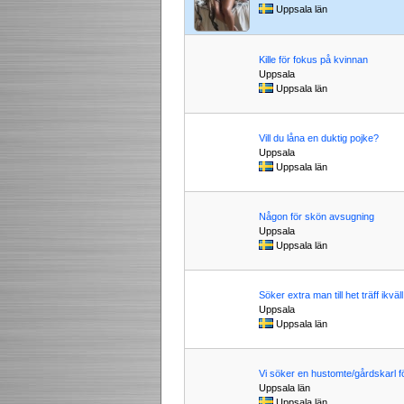
Uppsala län
Kille för fokus på kvinnan
Uppsala
Uppsala län
Vill du låna en duktig pojke?
Uppsala
Uppsala län
Någon för skön avsugning
Uppsala
Uppsala län
Söker extra man till het träff ikväll
Uppsala
Uppsala län
Vi söker en hustomte/gårdskarl fö
Uppsala län
Uppsala län