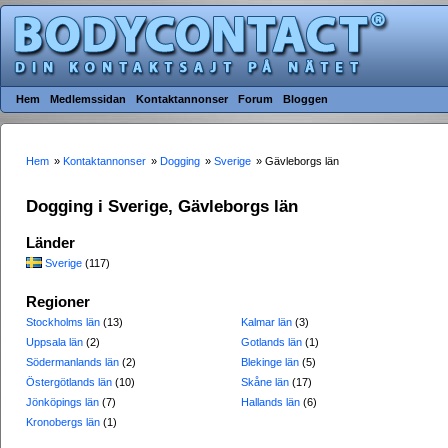
Hem
Medlemssidan
Kontaktannonser
Forum
Bloggen
Hem
»
Kontaktannonser
»
Dogging
»
Sverige
» Gävleborgs län
Dogging i Sverige, Gävleborgs län
Länder
Sverige
(117)
Regioner
Stockholms län
(13)
Kalmar län
(3)
Uppsala län
(2)
Gotlands län
(1)
Södermanlands län
(2)
Blekinge län
(5)
Östergötlands län
(10)
Skåne län
(17)
Jönköpings län
(7)
Hallands län
(6)
Kronobergs län
(1)