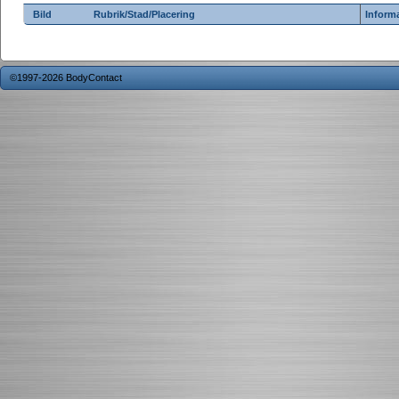
Bild
Rubrik/Stad/Placering
Inform
©1997-2026 BodyContact