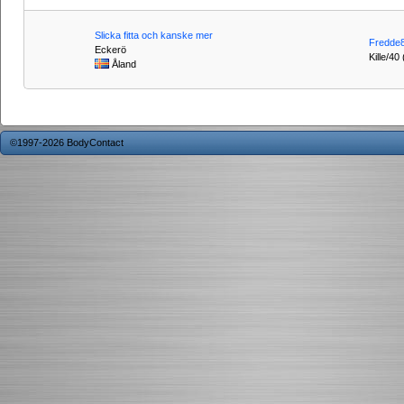
Slicka fitta och kanske mer
Fredde
Eckerö
Kille/40
Åland
©1997-2026 BodyContact