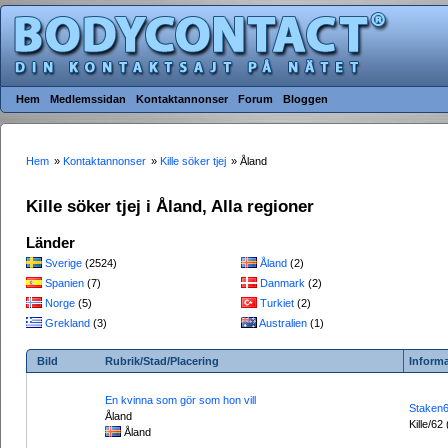
Hem
Medlemssidan
Kontaktannonser
Forum
Bloggen
Hem
»
Kontaktannonser
»
Kille söker tjej
» Åland
Kille söker tjej i Åland, Alla regioner
Länder
Sverige
(2524)
Åland
(2)
Spanien
(7)
Danmark
(2)
Norge
(5)
Turkiet
(2)
Grekland
(3)
Australien
(1)
Bild
Rubrik/Stad/Placering
Inform
En kvinna som gör som hon vill
Staken
Åland
Kille/62
Åland