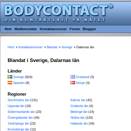
Hem
Medlemssidan
Kontaktannonser
Forum
Bloggen
Hem
»
Kontaktannonser
»
Blandat
»
Sverige
» Dalarnas län
Blandat i Sverige, Dalarnas län
Länder
Sverige
(824)
Grekland
(3)
Spanien
(8)
Norge
(3)
Regioner
Stockholms län
(131)
Kalmar län
(42)
Uppsala län
(19)
Gotlands län
(6)
Södermanlands län
(23)
Blekinge län
(14)
Östergötlands län
(34)
Skåne län
(120)
Jönköpings län
(23)
Hallands län
(34)
Kronobergs län
(12)