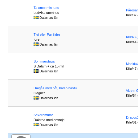
Ta emot min sats
Påresan
Ludvika utomhus
Kille/37 
Dalarnas län
Tjej eller Par i idre
Kille43 
Idre
Kille/44
Dalarnas län
Sommarstuga
Masidal
S Dalarn + ca 15 mil
Kille/47
Dalarnas län
Umgås med båt, bad o bastu
Vice n 
Gagnef
Kille/54
Dalarnas län
Sexdrömmar
Dragos
Dalarna med omnejd
Kille/61
Dalarnas län