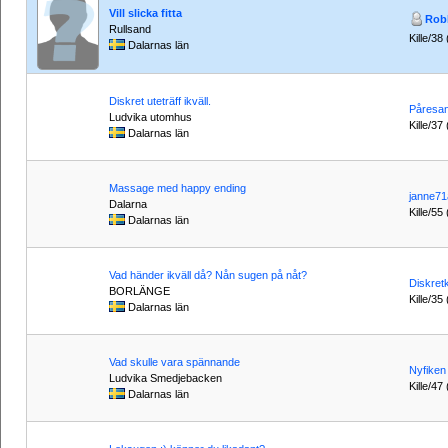
Vill slicka fitta
Rob
Rullsand
Kille/38
Dalarnas län
Diskret uteträff ikväll.
Påresan
Ludvika utomhus
Kille/37 
Dalarnas län
Massage med happy ending
janne7
Dalarna
Kille/55
Dalarnas län
Vad händer ikväll då? Nån sugen på nåt?
Diskretk
BORLÄNGE
Kille/35
Dalarnas län
Vad skulle vara spännande
Nyfiken
Ludvika Smedjebacken
Kille/47
Dalarnas län