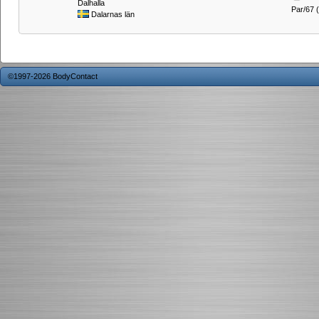
Dalhalla
Par/67 (t
Dalarnas län
©1997-2026 BodyContact