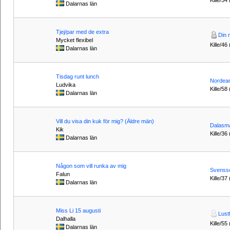
Dalarnas län
Tjej/par med de extra
Din 
Mycket flexibel
Kille/46
Dalarnas län
Tisdag runt lunch
Nordea
Ludvika
Kille/58 
Dalarnas län
Vill du visa din kuk för mig? (Äldre män)
Dalasm
Kik
Kille/36
Dalarnas län
Någon som vill runka av mig
Svenss
Falun
Kille/37
Dalarnas län
Miss Li 15 augusti
Lustf
Dalhalla
Kille/55
Dalarnas län