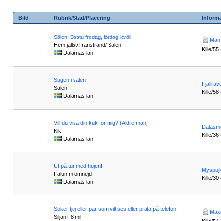
Bild
Rubrik/Stad/Placering
Inform
Sälen, Bastu fredag, lördag-kväll
Man
Hemfjällst/Transtrand/ Sälen
Kille/55 
Dalarnas län
Sugen i sälen
Fjällräv
Sälen
Kille/58
Dalarnas län
Vill du visa din kuk för mig? (Äldre män)
Dalasm
Kik
Kille/36
Dalarnas län
Ut på tur med hojen!
Myspöj
Falun m omnejd
Kille/30
Dalarnas län
Söker tjej eller par som vill ses eller prata på telefon
Maxi
Siljan+ 8 mil
Kille/54