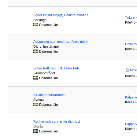
Söker lite allt möjligt, Dealers choise !
Tnkven
Borlänge
Kille/40
Dalarnas län
Avsugning utan motkrav (Äldre män)
Dalasm
Där vi bestämmer
Kille/36
Dalarnas län
Söker träff med TJEJ eller PAR
Maxi
Siljansområdet
Kille/54
Dalarnas län
Kk sökes fortfarande
Kåtasly
Avesta
Kille/36 
Dalarnas län
Runkar och sprutar för dig nu ;)
PappaS
Djurås
Kille/44
Dalarnas län