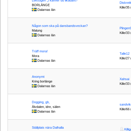
Leksugen ;) känner du likadant?
Diskretk
BORLÄNGE
Kille/35
Dalarnas län
Någon som ska på dansbandsveckan?
Plingen
Malung
Kille/33
Dalarnas län
Träff mora!
Talle12
Mora
Kille/27
Dalarnas län
Anonymt
Xahsai
Kring borlänge
Kille/33
Dalarnas län
Dogging, gb,
sandvi
Älvdalen, idre, sälen
Kille/66
Dalarnas län
Ställplats nära Dalhalla
Killi