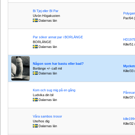
Bi Tjej eller BI Par
Polyga
Ulvön Högakusten
Par/64 (t
Dalarnas län
Par söker annat par i BORLÄNGE
HD197
BORLÄNGE
Kille/51
Dalarnas län
Någon som har bastu eller bad?
Mycket
Borlänge +/- ca8 mil
Kille/33
Dalarnas län
Kom och sug mig på en gång
Påresan
Ludvika din bil
Kille/37 
Dalarnas län
Våra sambos trosor
kille19
Ute/hos dig
Kille/32
Dalarnas län