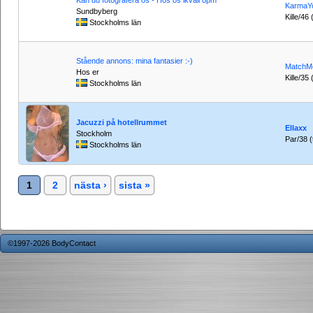
Kan du fotografera os - Hos os ikväll 8pm
KarmaY
Sundbyberg
Kille/46
Stockholms län
Stående annons: mina fantasier :-)
MatchM
Hos er
Kille/35 
Stockholms län
Jacuzzi på hotellrummet
Ellaxx
Stockholm
Par/38 (t
Stockholms län
1
2
nästa ›
sista »
©1997-2026 BodyContact