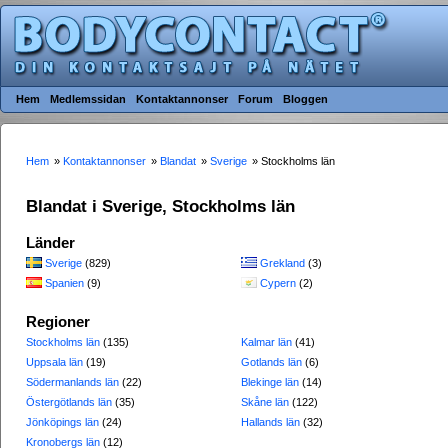
Hem
Medlemssidan
Kontaktannonser
Forum
Bloggen
Hem
»
Kontaktannonser
»
Blandat
»
Sverige
» Stockholms län
Blandat i Sverige, Stockholms län
Länder
Sverige
(829)
Grekland
(3)
Spanien
(9)
Cypern
(2)
Regioner
Stockholms län
(135)
Kalmar län
(41)
Uppsala län
(19)
Gotlands län
(6)
Södermanlands län
(22)
Blekinge län
(14)
Östergötlands län
(35)
Skåne län
(122)
Jönköpings län
(24)
Hallands län
(32)
Kronobergs län
(12)