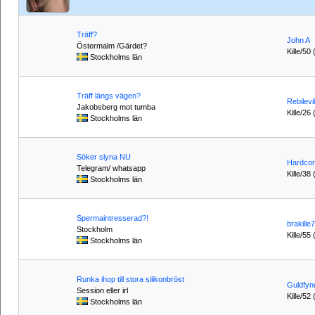
Träff?
John A
Östermalm /Gärdet?
Kille/50 
Stockholms län
Träff längs vägen?
Rebilevil
Jakobsberg mot tumba
Kille/26
Stockholms län
Söker slyna NU
Hardco
Telegram/ whatsapp
Kille/38
Stockholms län
Spermaintresserad?!
brakille
Stockholm
Kille/55 
Stockholms län
Runka ihop till stora silikonbröst
Guldfyn
Session eller irl
Kille/52 
Stockholms län