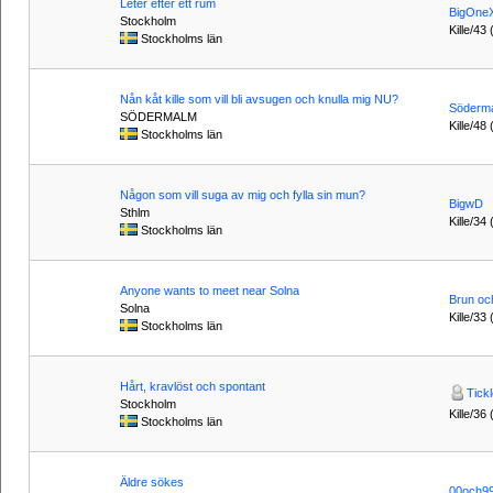
Leter efter ett rum
BigOne
Stockholm
Kille/43
Stockholms län
Nån kåt kille som vill bli avsugen och knulla mig NU?
Söderm
SÖDERMALM
Kille/48 
Stockholms län
Någon som vill suga av mig och fylla sin mun?
BigwD
Sthlm
Kille/34 
Stockholms län
Anyone wants to meet near Solna
Brun oc
Solna
Kille/33 
Stockholms län
Hårt, kravlöst och spontant
Tick
Stockholm
Kille/36 
Stockholms län
Äldre sökes
00och9