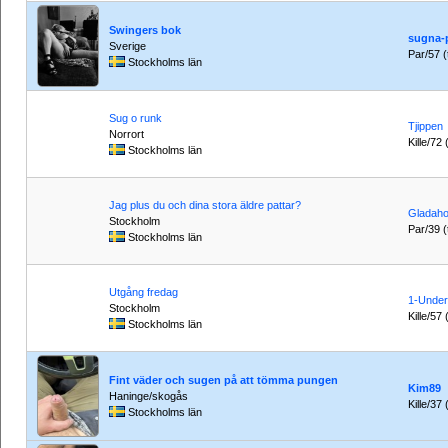
Swingers bok
sugna-
Sverige
Par/57 (t
Stockholms län
Sug o runk
Tjippen
Norrort
Kille/72 
Stockholms län
Jag plus du och dina stora äldre pattar?
Gladah
Stockholm
Par/39 (t
Stockholms län
Utgång fredag
1-Unde
Stockholm
Kille/57
Stockholms län
Fint väder och sugen på att tömma pungen
Kim89
Haninge/skogås
Kille/37 
Stockholms län