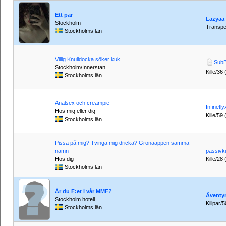
Ett par
Lazyaa
Stockholm
Transpe
Stockholms län
Villig Knulldocka söker kuk
SubB
Stockholm/Innerstan
Kille/36 
Stockholms län
Analsex och creampie
Infinetly
Hos mig eller dig
Kille/59
Stockholms län
Pissa på mig? Tvinga mig dricka? Grönaappen samma
namn
passivki
Hos dig
Kille/28
Stockholms län
Är du F:et i vår MMF?
Äventy
Stockholm hotell
Killpar/5
Stockholms län