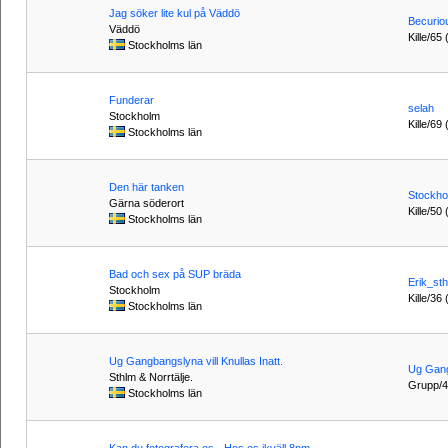
Jag söker lite kul på Väddö
Becurio
Väddö
Kille/65
Stockholms län
Funderar
selah
Stockholm
Kille/69 
Stockholms län
Den här tanken
Stockhol
Gärna söderort
Kille/50
Stockholms län
Bad och sex på SUP bräda
Erik_st
Stockholm
Kille/36 
Stockholms län
Ug Gangbangslyna vill Knullas Inatt.
Ug Gan
Sthlm & Norrtälje.
Grupp/44
Stockholms län