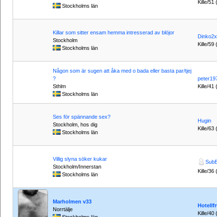
Kille/51
Stockholms län
Killar som sitter ensam hemma intresserad av blöjor
Dinko2
Stockholm
Kille/59 
Stockholms län
Någon som är sugen att åka med o bada eller basta par/tjej
?
peter19
Sthlm
Kille/41
Stockholms län
Ses för spännande sex?
Hugin
Stockholm, hos dig
Kille/63 
Stockholms län
Villig slyna söker kukar
SubB
Stockholm/Innerstan
Kille/36 
Stockholms län
Marholmen v33
Hotellf
Norrtälje
Kille/40