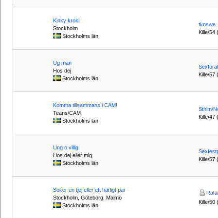
Kinky kroki
tknswe
Stockholm
Kille/54 
Stockholms län
Ug man
Sexföral
Hos dej
Kille/57
Stockholms län
Komma tillsammans i CAM!
Sthlm/N
Teans/CAM
Kille/47 
Stockholms län
Ung o villig
Sexfestp
Hos dej eller mig
Kille/57 
Stockholms län
Söker en tjej eller ett härligt par
Rafa
Stockholm, Göteborg, Malmö
Kille/50
Stockholms län