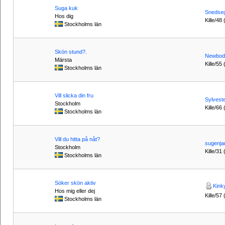
Suga kuk
Snedseg
Hos dig
Kille/48 
Stockholms län
Skön stund?.
Newbod
Märsta
Kille/55 
Stockholms län
Vill slicka din fru
Sylvest
Stockholm
Kille/66
Stockholms län
Vill du hitta på nåt?
sugenja
Stockholm
Kille/31 
Stockholms län
Söker skön aktiv
Kink
Hos mig eller dej
Kille/57 
Stockholms län