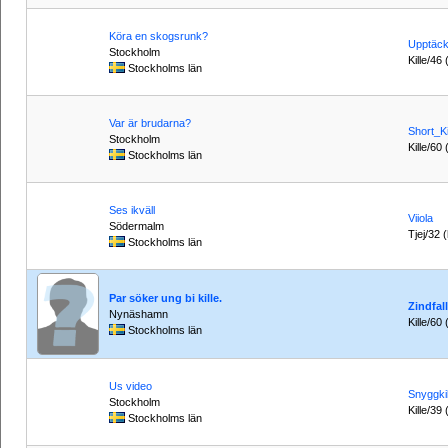
Köra en skogsrunk?
Upptäc
Stockholm
Kille/46 
Stockholms län
Var är brudarna?
Short_K
Stockholm
Kille/60
Stockholms län
Ses ikväll
Viiola
Södermalm
Tjej/32 
Stockholms län
Par söker ung bi kille.
Zindfal
Nynäshamn
Kille/60
Stockholms län
Us video
Snyggki
Stockholm
Kille/39 
Stockholms län