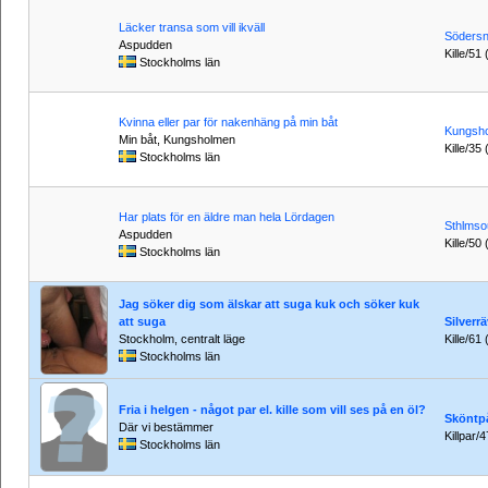
Läcker transa som vill ikväll
Södersn
Aspudden
Kille/51 
Stockholms län
Kvinna eller par för nakenhäng på min båt
Kungsh
Min båt, Kungsholmen
Kille/35 
Stockholms län
Har plats för en äldre man hela Lördagen
Sthlmso
Aspudden
Kille/50 
Stockholms län
Jag söker dig som älskar att suga kuk och söker kuk
att suga
Silverrä
Stockholm, centralt läge
Kille/61
Stockholms län
Fria i helgen - något par el. kille som vill ses på en öl?
Sköntp
Där vi bestämmer
Killpar/
Stockholms län