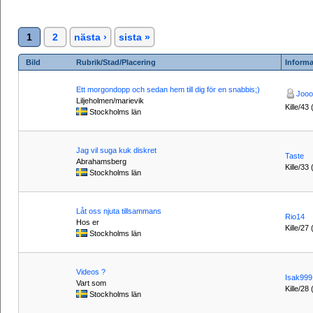
1
2
nästa ›
sista »
Bild
Rubrik/Stad/Placering
Informa
Ett morgondopp och sedan hem till dig för en snabbis;)
Jooo
Liljeholmen/marievik
Kille/43 
Stockholms län
Jag vil suga kuk diskret
Taste
Abrahamsberg
Kille/33 
Stockholms län
Låt oss njuta tillsammans
Rio14
Hos er
Kille/27
Stockholms län
Videos ?
Isak999
Vart som
Kille/28
Stockholms län