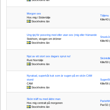
Stockholms län
Morgon sex
Täljenu
Hos mig i Södertälje
Kille/43
Stockholms län
Ung tjej för possring med eller utan sex (mig eller främande
SnuskJu
Stokhom, skogen om drömer
Kille/40 
Stockholms län
Njut av ett stort sex dagars sprut nu!
Skönkill
Runt Norrtälje
Kille/50 
Stockholms län
Nyrakad, superkåt kuk som är sugen på en skön CAM
stund
Sugen5
CAM
Kille/56 
Stockholms län
Skön träff nu med äldre man
Paristh
Hos mig centralt på morgonen
Par/32 (t
Stockholms län