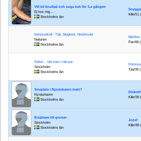
Vill bli knullad och suga kuk för 1.a gången
Snyggas
Ej hos mig....
Kille/51 
Stockholms län
Intressekoll - Tält, Slogbod, Vindskydd
MixAmi
Naturen
Par/48 (
Stockholms län
Söker... rätt man i rätt par
Primros
Stockholm
Tjej/38 
Stockholms län
Sovplats i Nynäshamn inatt?
Diskret
Nynäshamn
Kille/39 
Stockholms län
Ersättare till qruiser
Jozef
Stockholm
Kille/48
Stockholms län