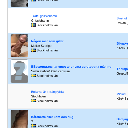
Stockholms län
Träff i grisslehamn
Swehot
Grisslehamn
Par/38 (t
Stockholms län
Någon mer som gillar
Bi-nake
Mellan Sverige
Kille/60 
Stockholms län
BBottomtrans tar emot anonyma sprutsugna män nu
Therap
Solna station/Solna centrum
Grupp/52 
Stockholms län
Bollarna är sprängfyllda
Mihkel
Stockholm
Kille/45 
Stockholms län
Kåtchatta eller kom och sug
Baraja
?
Kille/45 
Stockholms län