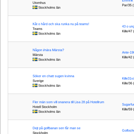
Emmrik
Utomhus
Par/35 (t
Stockholms län
Kåt o hård och ska runka nu på teams!
43 o un
Teams
Kille/47 
Stockholms län
Någon i/nära Märsta?
Ante-19
Märsta
Kille/42 
Stockholms län
Söker en chatt sugen kvinna
Kille31
Sverige
Kille/36 
Stockholms län
Fler män som vill onanera till Lisa 28 på Hotellrum
Sugarfu
Hotell Stockholm
Kille/59
Stockholms län
Dejt på golfbanan sen får man se
Golfoch
Stockholm