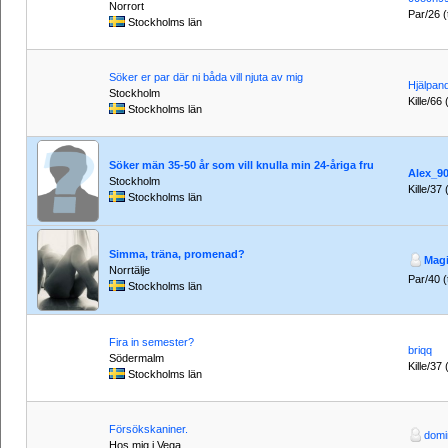
Norrort
Par/26 (t
Stockholms län
Söker er par där ni båda vill njuta av mig
Hjälpan
Stockholm
Kille/66 
Stockholms län
Söker män 35-50 år som vill knulla min 24-åriga fru
Alex_9
Stockholm
Kille/37
Stockholms län
Simma, träna, promenad?
Magi
Norrtälje
Par/40 (t
Stockholms län
Fira in semester?
briqq
Södermalm
Kille/37 
Stockholms län
Försökskaniner.
domi
Hos mig i Vega.