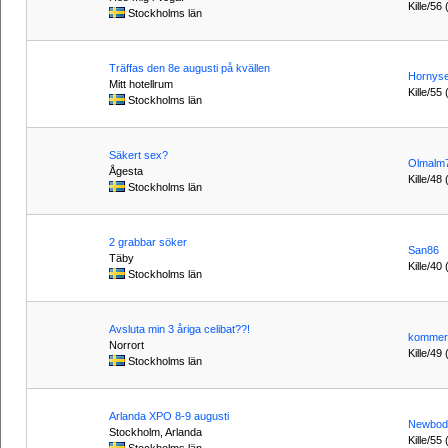
Kille/56
Stockholms län
Träffas den 8e augusti på kvällen
Hornyse
Mitt hotellrum
Kille/55 
Stockholms län
Säkert sex?
Olmalm
Ågesta
Kille/48 
Stockholms län
2 grabbar söker
San86
Täby
Kille/40
Stockholms län
Avsluta min 3 åriga celibat??!
kommer
Norrort
Kille/49
Stockholms län
Arlanda XPO 8-9 augusti
Newbod
Stockholm, Arlanda
Kille/55 