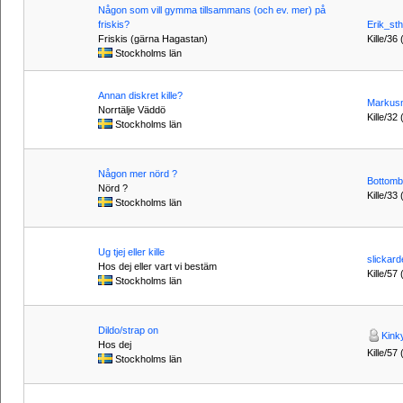
Någon som vill gymma tillsammans (och ev. mer) på
friskis?
Erik_st
Friskis (gärna Hagastan)
Kille/36 
Stockholms län
Annan diskret kille?
Markusn
Norrtälje Väddö
Kille/32 
Stockholms län
Någon mer nörd ?
Bottom
Nörd ?
Kille/33
Stockholms län
Ug tjej eller kille
slickard
Hos dej eller vart vi bestäm
Kille/57 
Stockholms län
Dildo/strap on
Kink
Hos dej
Kille/57 
Stockholms län