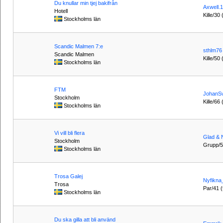
Du knullar min tjej bakifrån
Axwell.
Hotell
Kille/30
Stockholms län
Scandic Malmen 7:e
sthlm76
Scandic Malmen
Kille/50
Stockholms län
FTM
JohanS
Stockholm
Kille/66
Stockholms län
Vi vill bli flera
Glad & 
Stockholm
Grupp/51
Stockholms län
Trosa Galej
Nyfikna
Trosa
Par/41 (t
Stockholms län
Du ska gilla att bli använd