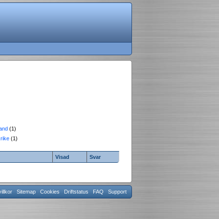
and
(1)
rike
(1)
Visad
Svar
llkor
Sitemap
Cookies
Driftstatus
FAQ
Support