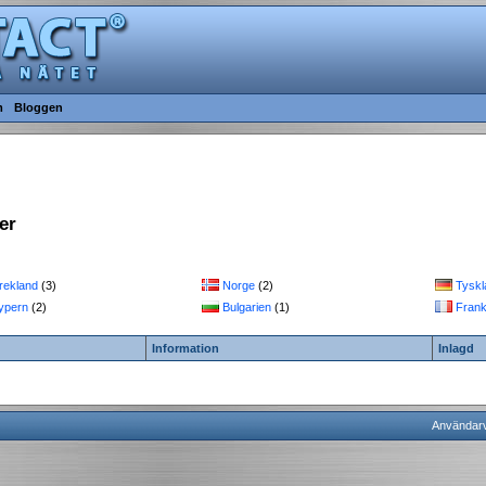
m
Bloggen
er
rekland
(3)
Norge
(2)
Tyskl
ypern
(2)
Bulgarien
(1)
Frank
Information
Inlagd
Användarvi