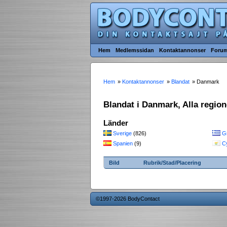
Hem
Medlemssidan
Kontaktannonser
Foru
Hem
»
Kontaktannonser
»
Blandat
» Danmark
Blandat i Danmark, Alla region
Länder
Sverige
(826)
G
Spanien
(9)
C
Bild
Rubrik/Stad/Placering
©1997-2026 BodyContact