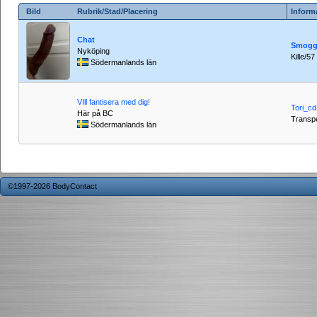
Bild
Rubrik/Stad/Placering
Inform
Chat
Smogg
Nyköping
Kille/57
Södermanlands län
VIll fantisera med dig!
Tori_cd
Här på BC
Transpe
Södermanlands län
©1997-2026 BodyContact