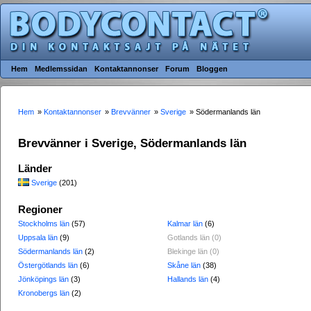
Hem
Medlemssidan
Kontaktannonser
Forum
Bloggen
Hem
»
Kontaktannonser
»
Brevvänner
»
Sverige
» Södermanlands län
Brevvänner i Sverige, Södermanlands län
Länder
Sverige
(201)
Regioner
Stockholms län
(57)
Kalmar län
(6)
Uppsala län
(9)
Gotlands län (0)
Södermanlands län
(2)
Blekinge län (0)
Östergötlands län
(6)
Skåne län
(38)
Jönköpings län
(3)
Hallands län
(4)
Kronobergs län
(2)