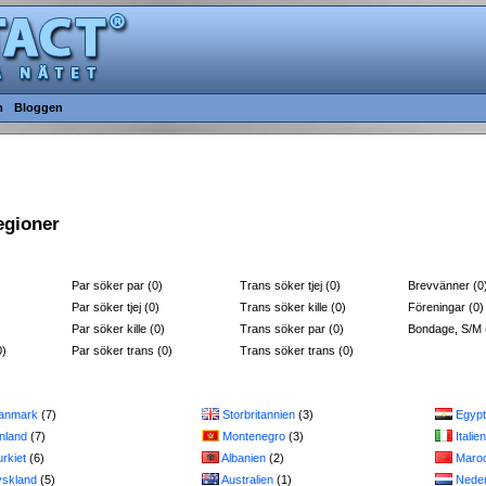
m
Bloggen
regioner
Par söker par (0)
Trans söker tjej (0)
Brevvänner (0
Par söker tjej (0)
Trans söker kille (0)
Föreningar (0)
Par söker kille (0)
Trans söker par (0)
Bondage, S/M 
0)
Par söker trans (0)
Trans söker trans (0)
anmark
(7)
Storbritannien
(3)
Egyp
nland
(7)
Montenegro
(3)
Italien
rkiet
(6)
Albanien
(2)
Maro
yskland
(5)
Australien
(1)
Neder