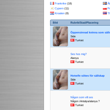
Frankrike
(18)
Å
Cypern
(11)
P
Kroatien
(8)
T
Bild
Rubrik/Stad/Placering
Öppensinnad kvinna som säll
Side
Turkiet
Ses hos mig?
Alanya
Turkiet
Hotwife sökes för sällskap
Side
Turkiet
Någon som vill ses
Någon i Antalya/alanya ?
Turkiet