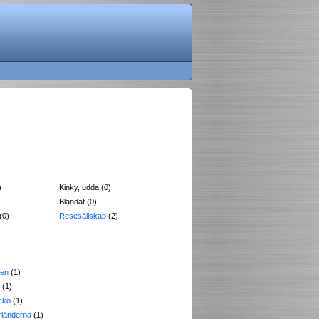
)
Kinky, udda (0)
Blandat (0)
(0)
Resesällskap
(2)
ten
(1)
(1)
cko
(1)
länderna
(1)