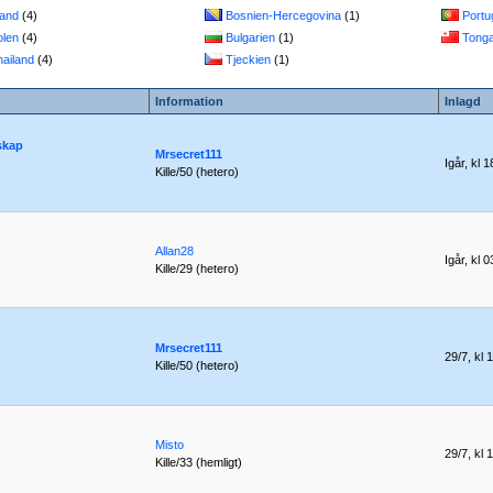
land
(4)
Bosnien-Hercegovina
(1)
Portu
olen
(4)
Bulgarien
(1)
Tong
hailand
(4)
Tjeckien
(1)
Information
Inlagd
skap
Mrsecret111
Igår, kl 
Kille/50 (hetero)
Allan28
Igår, kl 
Kille/29 (hetero)
Mrsecret111
29/7, kl 
Kille/50 (hetero)
Misto
29/7, kl 
Kille/33 (hemligt)