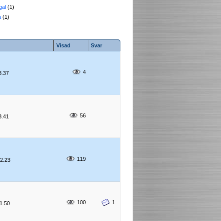
gal
(1)
a
(1)
Visad
Svar
4
18.37
56
03.41
119
12.23
100
1
11.50