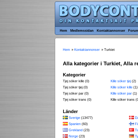
Hem
Medlemssidan
Kontaktannonser
Foru
Hem
»
Kontaktannonser
» Turkiet
Alla kategorier i Turkiet, Alla 
Kategorier
Tjej söker kille (0)
Kille söker tjej
(2)
Tjej söker tjej (0)
Kille söker kille
(1)
Tjej söker par (0)
Kille söker par
(1)
Tjej söker trans (0)
Kille söker trans (
Länder
Sverige
(13477)
D
Spanien
(60)
Fi
Grekland
(23)
Tu
Norge
(23)
T