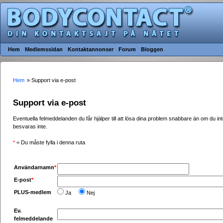
Hem
Medlemssidan
Kontaktannonser
Forum
Bloggen
Hem
» Support via e-post
Support via e-post
Eventuella felmeddelanden du får hjälper till att lösa dina problem snabbare än om du in
besvaras inte.
*
= Du måste fylla i denna ruta
Användarnamn
*
E-post
*
PLUS-medlem
Ja
Nej
Ev.
felmeddelande