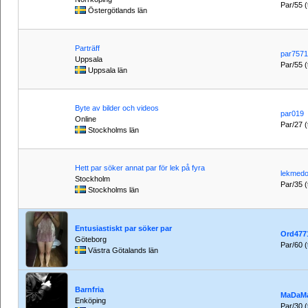
Par/55 (t
Östergötlands län
Parträff
par7571
Uppsala
Par/55 (t
Uppsala län
Byte av bilder och videos
par019
Online
Par/27 (t
Stockholms län
Hett par söker annat par för lek på fyra
lekmed
Stockholm
Par/35 (t
Stockholms län
Entusiastiskt par söker par
Ord477
Göteborg
Par/60 (t
Västra Götalands län
Barnfria
MaDaMa
Enköping
Par/30 (t