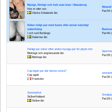
Mysigt, flörtigt och helt utan krav i Skaraborg
Weare2
Hos er eller oss
Par/34 (t
Västra Götalands län
Söker roligt par med bastu eller annat naturligt
nakenhäng
Bastus
I och runt Borlänge
Par/46 (t
Dalarnas län
Härligt par söker efter andra mysiga par för pbyte mm
Spermas
Blekinge och angränsande län
Par/39 (
Blekinge län
Cap Agde par där denna vecka?
wewantit
Cap agde
Par/36 (t
Frankrike
Sommarkul
Smulpaj
Skåne/Halland
Par/29 (t
Skåne län