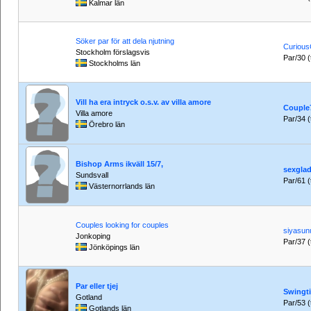
Kalmar län
Söker par för att dela njutning
Curious
Stockholm förslagsvis
Par/30 (t
Stockholms län
Vill ha era intryck o.s.v. av villa amore
Couple
Villa amore
Par/34 (t
Örebro län
Bishop Arms ikväll 15/7,
sexglad
Sundsvall
Par/61 (t
Västernorrlands län
Couples looking for couples
siyasun
Jonkoping
Par/37 (t
Jönköpings län
Par eller tjej
Swingt
Gotland
Par/53 (t
Gotlands län