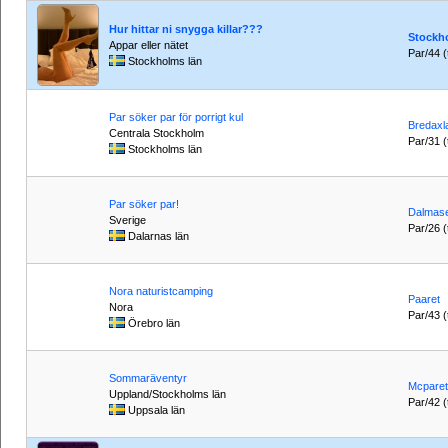
Hur hittar ni snygga killar???
Stockh
Appar eller nätet
Par/44 (t
Stockholms län
Par söker par för porrigt kul
Bredaxl
Centrala Stockholm
Par/31 (t
Stockholms län
Par söker par!
Dalmas
Sverige
Par/26 (t
Dalarnas län
Nora naturistcamping
Paaret
Nora
Par/43 (t
Örebro län
Sommaräventyr
Mcparet
Uppland/Stockholms län
Par/42 (t
Uppsala län