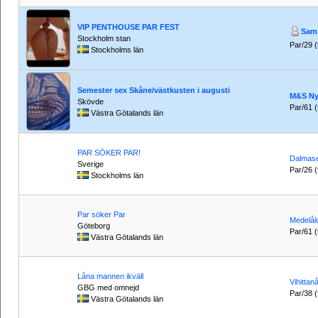
VIP PENTHOUSE PAR FEST
Sam.
Stockholm stan
Par/29 (t
Stockholms län
Semester sex Skåne/västkusten i augusti
M&S Ny
Skövde
Par/61 (t
Västra Götalands län
PAR SÖKER PAR!
Dalmas
Sverige
Par/26 (t
Stockholms län
Par söker Par
Medelål
Göteborg
Par/61 (t
Västra Götalands län
Låna mannen ikväll
Vihittanå
GBG med omnejd
Par/38 (t
Västra Götalands län