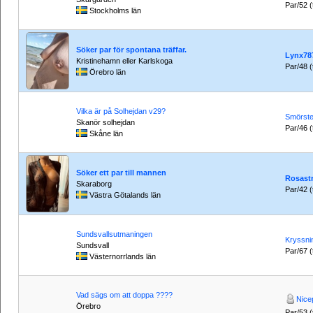
Par/52 (t
Stockholms län
Söker par för spontana träffar.
Lynx78
Kristinehamn eller Karlskoga
Par/48 (t
Örebro län
Vilka är på Solhejdan v29?
Smörste
Skanör solhejdan
Par/46 (t
Skåne län
Söker ett par till mannen
Rosast
Skaraborg
Par/42 (t
Västra Götalands län
Sundsvallsutmaningen
Kryssni
Sundsvall
Par/67 (t
Västernorrlands län
Vad sägs om att doppa ????
Nice
Örebro
Par/53 (t