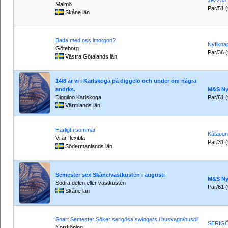
Jezz33
Malmö
Par/51 (t
Skåne län
Bada med oss imorgon?
Nyfikna
Göteborg
Par/36 (t
Västra Götalands län
14/8 är vi i Karlskoga på diggelo och under om några
andrks.
M&S Ny
Diggiloo Karlskoga
Par/61 (t
Värmlands län
Härligt i sommar
Kåtaou
Vi är flexibla
Par/31 (t
Södermanlands län
Semester sex Skåne/västkusten i augusti
M&S Ny
Södra delen eller västkusten
Par/61 (t
Skåne län
Snart Semester Söker serigösa swingers i husvagn/husbil!
SERIG
Norrköping