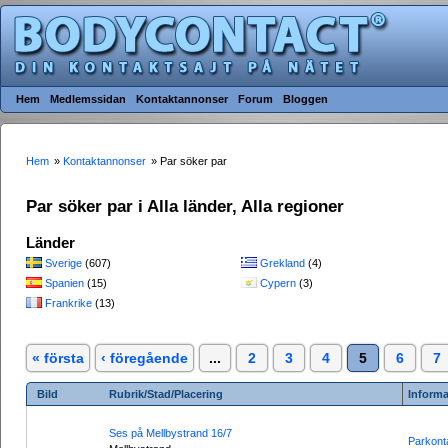
Hem
Medlemssidan
Kontaktannonser
Forum
Bloggen
Hem
»
Kontaktannonser
» Par söker par
Par söker par i Alla länder, Alla regioner
Länder
Sverige
(607)
Grekland
(4)
Spanien
(15)
Cypern
(3)
Frankrike
(13)
« första
‹ föregående
...
2
3
4
5
6
7
Bild
Rubrik/Stad/Placering
Informa
Ses på Mellbystrand 16/7
Parkont