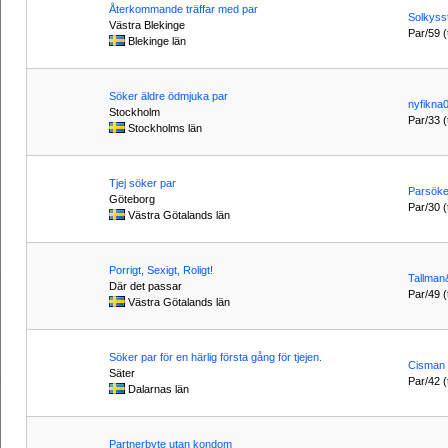
Återkommande träffar med par
Solkyss
Västra Blekinge
Par/59 (t
Blekinge län
Söker äldre ödmjuka par
nyfikna
Stockholm
Par/33 (t
Stockholms län
Tjej söker par
Parsöke
Göteborg
Par/30 (t
Västra Götalands län
Porrigt, Sexigt, Roligt!
Tallman
Där det passar
Par/49 (t
Västra Götalands län
Söker par för en härlig första gång för tjejen.
Cisman
Säter
Par/42 (t
Dalarnas län
Partnerbyte utan kondom