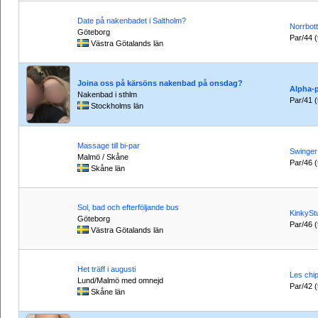
Date på nakenbadet i Saltholm?
Norrbot
Göteborg
Par/44 (t
Västra Götalands län
Joina oss på kärsöns nakenbad på onsdag?
Alpha-
Nakenbad i sthlm
Par/41 (t
Stockholms län
Massage till bi-par
Swinger
Malmö / Skåne
Par/46 (t
Skåne län
Sol, bad och efterföljande bus
KinkySt
Göteborg
Par/46 (t
Västra Götalands län
Het träff i augusti
Les chi
Lund/Malmö med omnejd
Par/42 (t
Skåne län