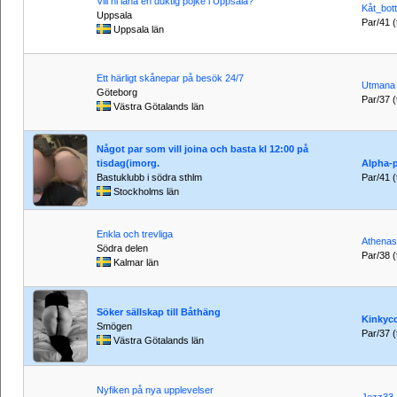
Vill ni låna en duktig pojke i Uppsala?
Kåt_bott
Uppsala
Par/41 (t
Uppsala län
Ett härligt skånepar på besök 24/7
Utmana
Göteborg
Par/37 (t
Västra Götalands län
Något par som vill joina och basta kl 12:00 på
tisdag(imorg.
Alpha-
Bastuklubb i södra sthlm
Par/41 (t
Stockholms län
Enkla och trevliga
Athena
Södra delen
Par/38 (t
Kalmar län
Söker sällskap till Båthäng
Kinkyc
Smögen
Par/37 (t
Västra Götalands län
Nyfiken på nya upplevelser