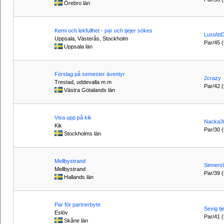
Örebro län
Kemi och lekfullhet - par och tjejer sökes
LustAtt
Uppsala, Västerås, Stockholm
Par/45 (t
Uppsala län
Förslag på semester äventyr
2crazy
Trestad, uddevalla m.m
Par/42 (t
Västra Götalands län
Visa upp på kik
Nacka3
Kik
Par/30 (t
Stockholms län
Mellbystrand
Sinners
Mellbystrand
Par/39 (t
Hallands län
Par för partnerbyte
Sexig tje
Eslöv
Par/41 (t
Skåne län