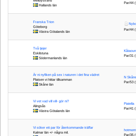
Mellbystrand
Par/44 (t
Hallands län
Franska Trion
Nyb
Göteborg
Par/44 (t
Västra Götalands län
Två tjejer
Kåtaou
Eskilstuna
Par/31 (t
Södermanlands län
Är ni nyfiken på sex i naturen i det fina vädret
N Skån
Platsen vi hittar tillsamman
Par/53 (t
Skåne län
Vi vet vad vill vill- gör ni?
Piatella
Alingsås
Par/41 (t
Västra Götalands län
Vi söker ett par för återkommande träffar
hotmom
Kalmar län +/- några mil.
Par/35 (t