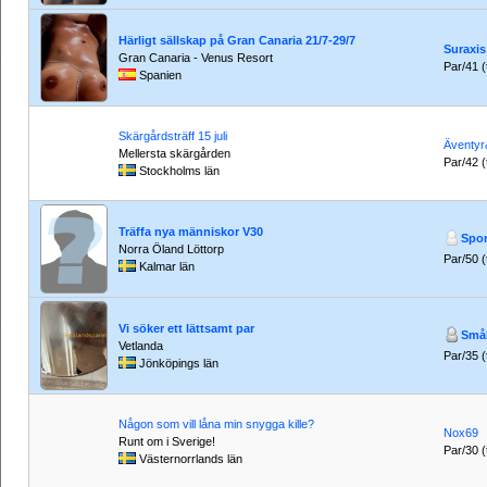
Härligt sällskap på Gran Canaria 21/7-29/7
Suraxis
Gran Canaria - Venus Resort
Par/41 (t
Spanien
Skärgårdsträff 15 juli
Äventy
Mellersta skärgården
Par/42 (t
Stockholms län
Träffa nya människor V30
Spor
Norra Öland Löttorp
Par/50 (t
Kalmar län
Vi söker ett lättsamt par
Smål
Vetlanda
Par/35 (t
Jönköpings län
Någon som vill låna min snygga kille?
Nox69
Runt om i Sverige!
Par/30 (t
Västernorrlands län