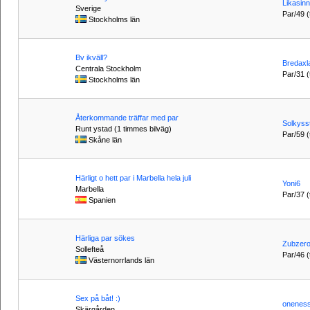
Likasin
Sverige
Par/49 (t
Stockholms län
Bv ikväll?
Bredaxl
Centrala Stockholm
Par/31 (t
Stockholms län
Återkommande träffar med par
Solkyss
Runt ystad (1 timmes bilväg)
Par/59 (t
Skåne län
Härligt o hett par i Marbella hela juli
Yoni6
Marbella
Par/37 (t
Spanien
Härliga par sökes
Zubzer
Sollefteå
Par/46 (t
Västernorrlands län
Sex på båt! :)
onenes
Skärgården