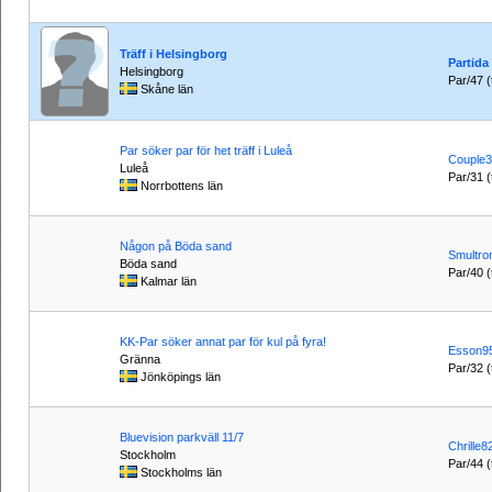
Träff i Helsingborg
Partida
Helsingborg
Par/47 (t
Skåne län
Par söker par för het träff i Luleå
Couple
Luleå
Par/31 (t
Norrbottens län
Någon på Böda sand
Smultro
Böda sand
Par/40 (t
Kalmar län
KK-Par söker annat par för kul på fyra!
Esson9
Gränna
Par/32 (t
Jönköpings län
Bluevision parkväll 11/7
Chrille8
Stockholm
Par/44 (t
Stockholms län