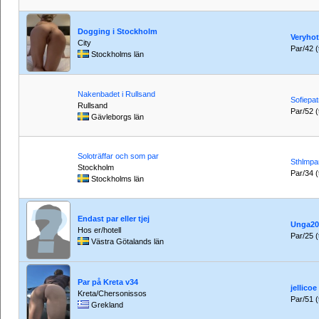
Dogging i Stockholm
Veryho
City
Par/42 (t
Stockholms län
Nakenbadet i Rullsand
Sofiepat
Rullsand
Par/52 (t
Gävleborgs län
Soloträffar och som par
Sthlmpa
Stockholm
Par/34 (t
Stockholms län
Endast par eller tjej
Unga20
Hos er/hotell
Par/25 (t
Västra Götalands län
Par på Kreta v34
jellicoe
Kreta/Chersonissos
Par/51 (
Grekland