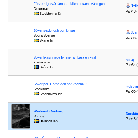
Förverkliga vår fantasi - killen ensam i våningen
Nyfi
Östermalm
Par/43 (t
Stockholms län
Söker sexigt och porrigt par
Svart
Södra Sverige
Par/36 (t
Skåne län
Söker likasinnade för mer än bara en kväll
Mtoaji
Kristianstad
Par/34 (t
Skåne län
Söker par. Gärna den här veckan! :)
mojsthl
Stockholm
Par/58 (t
Stockholms län
Weekend i Varberg
Detskö
Varberg
Par/48 (t
Hallands län