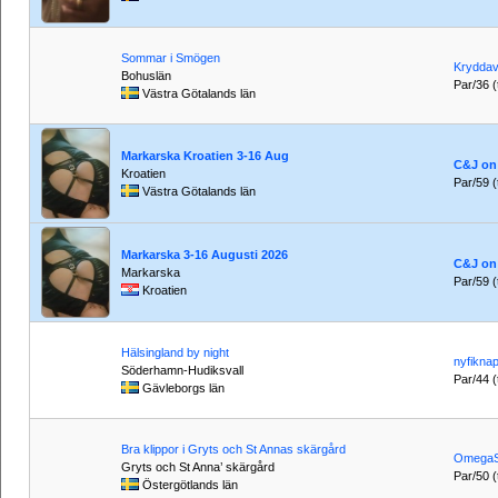
Sommar i Smögen
Krydda
Bohuslän
Par/36 (t
Västra Götalands län
Markarska Kroatien 3-16 Aug
C&J on 
Kroatien
Par/59 (t
Västra Götalands län
Markarska 3-16 Augusti 2026
C&J on 
Markarska
Par/59 (t
Kroatien
Hälsingland by night
nyfikna
Söderhamn-Hudiksvall
Par/44 (t
Gävleborgs län
Bra klippor i Gryts och St Annas skärgård
Omega
Gryts och St Anna’ skärgård
Par/50 (t
Östergötlands län