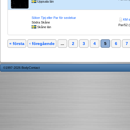
Uppsala län
Söker Tjej eller Par för sexlekar
KM 
Södra Skåne
Par/52 (t
Skåne län
« första
‹ föregående
...
2
3
4
5
6
7
©1997-2026 BodyContact