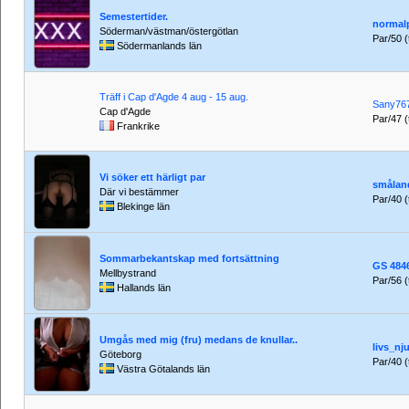
Semestertider.
normal
Söderman/västman/östergötlan
Par/50 (t
Södermanlands län
Träff i Cap d'Agde 4 aug - 15 aug.
Sany76
Cap d'Agde
Par/47 (t
Frankrike
Vi söker ett härligt par
smålan
Där vi bestämmer
Par/40 (t
Blekinge län
Sommarbekantskap med fortsättning
GS 484
Mellbystrand
Par/56 (
Hallands län
Umgås med mig (fru) medans de knullar..
livs_nj
Göteborg
Par/40 (t
Västra Götalands län