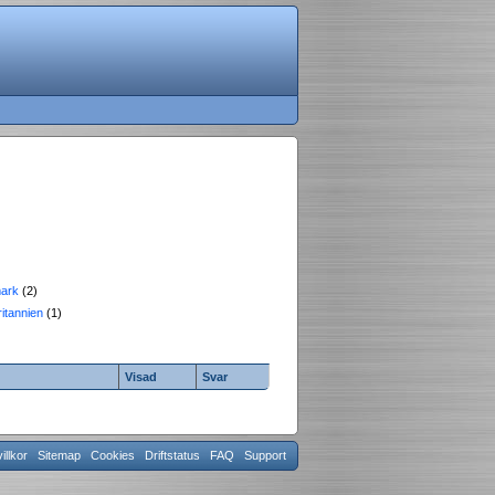
ark
(2)
ritannien
(1)
Visad
Svar
llkor
Sitemap
Cookies
Driftstatus
FAQ
Support