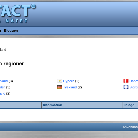
m
Bloggen
land
la regioner
nland
(3)
Cypern
(2)
Danm
olen
(3)
Tyskland
(2)
Storb
land
(2)
Information
Inlagd
Användarvi