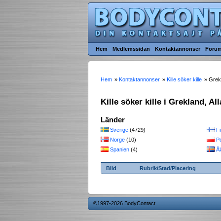
Hem
Medlemssidan
Kontaktannonser
Foru
Hem
»
Kontaktannonser
»
Kille söker kille
» Grek
Kille söker kille i Grekland, Al
Länder
Sverige
(4729)
Fi
Norge
(10)
P
Spanien
(4)
Å
Bild
Rubrik/Stad/Placering
©1997-2026 BodyContact