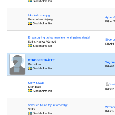
Stockholms län
Lika kåta som jag
Ayham
Hemma hos dej/mig
Killpar/
Stockholms län
En avsugning tackar man inte nej till (gärna dagtid)
Södergr
Sthlm, Nacka, Värmdö
Kille/56
Stockholms län
OTROGEN TRÄFF?
Sugen
Där vi kan
Kille/70
Stockholms län
Kinky & tabu
Yoni
Skön plats
Kille/62
Stockholms län
Söker en tjej att töja ut ordentligt
Wrman
Sthlm
Kille/55
Stockholms län