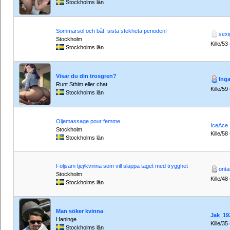
Stockholms län
Sommarsol och båt, sista stekheta perioden!
sex
Stockholm
Kille/53
Stockholms län
Visar du din trosgren?
Ing
Runt Sthlm eller chat
Kille/59
Stockholms län
Oljemassage pour femme
IceAce
Stockholm
Kille/58
Stockholms län
Följsam tjej/kvinna som vill släppa taget med trygghet
onta
Stockholm
Kille/48
Stockholms län
Man söker kvinna
Jak_19
Haninge
Kille/35
Stockholms län