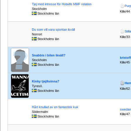
Tjej med intresse för Hotwife MMF relation
Purp
Stockholm
Kille/44
Stockholms län
Du som vill vara spontan ikväll
Still
Norrort
Kille/33
Stockholms län
Snabbis i bilen ikväll?
kristoff
Stockholm
Kille/45
Stockholms län
Kinky tjej/kvinna?
Her
Tyresö.
Kille/62
Stockholms län
Hårt knullad av en fantastisk kuk
swedan
Södermalm
Kille/47
Stockholms län