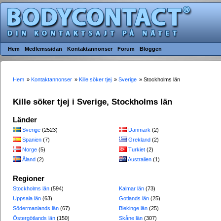
Hem
Medlemssidan
Kontaktannonser
Forum
Bloggen
Hem
»
Kontaktannonser
»
Kille söker tjej
»
Sverige
» Stockholms län
Kille söker tjej i Sverige, Stockholms län
Länder
Sverige
(2523)
Danmark
(2)
Spanien
(7)
Grekland
(2)
Norge
(5)
Turkiet
(2)
Åland
(2)
Australien
(1)
Regioner
Stockholms län
(594)
Kalmar län
(73)
Uppsala län
(63)
Gotlands län
(25)
Södermanlands län
(67)
Blekinge län
(25)
Östergötlands län
(150)
Skåne län
(307)