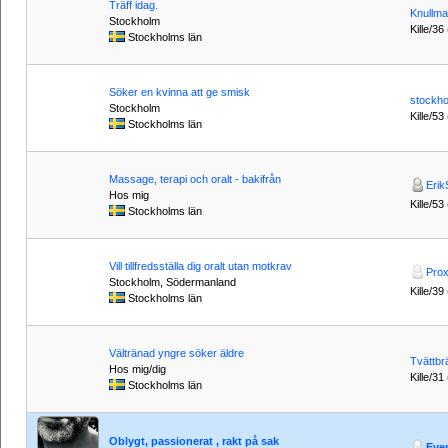
Träff idag.
Knullma
Stockholm
Kille/36
Stockholms län
Söker en kvinna att ge smisk
stockh
Stockholm
Kille/53
Stockholms län
Massage, terapi och oralt - bakifrån
Eri
Hos mig
Kille/53
Stockholms län
Vill tillfredsställa dig oralt utan motkrav
Pro
Stockholm, Södermanland
Kille/39
Stockholms län
Vältränad yngre söker äldre
Tvättbr
Hos mig/dig
Kille/31
Stockholms län
Oblygt, passionerat , rakt på sak
Eye