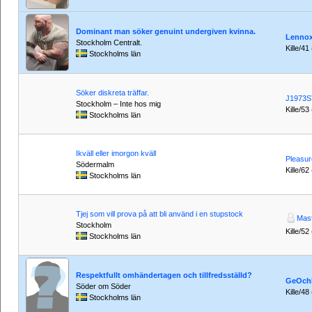
Dominant man söker genuint undergiven kvinna.
Lenno
Stockholm Centralt.
Kille/41
Stockholms län
Söker diskreta träffar.
J1973
Stockholm – Inte hos mig
Kille/53
Stockholms län
Ikväll eller imorgon kväll
Pleasur
Södermalm
Kille/62
Stockholms län
Tjej som vill prova på att bli använd i en stupstock
Mas
Stockholm
Kille/52
Stockholms län
Respektfullt omhändertagen och tillfredsställd?
GeOch
Söder om Söder
Kille/48
Stockholms län