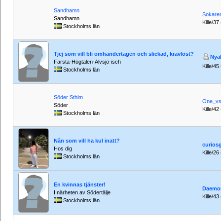
Sandhamn
Sokare
Sandhamn
Kille/37
Stockholms län
Tjej som vill bli omhändertagen och slickad, kravlöst?
Nya
Farsta-Högtalen-Älvsjö-isch
Kille/45
Stockholms län
Söder Sthlm
One_vs
Söder
Kille/42
Stockholms län
Nån som vill ha kul inatt?
curios
Hos dig
Kille/26
Stockholms län
En kvinnas tjänster!
Daemon
I närheten av Södertälje
Kille/43
Stockholms län