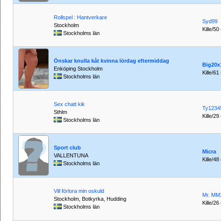
Rollspel : Hantverkare
Syd99
Stockholm
Kille/50
Stockholms län
Önskar knulla kåt kvinna lördag eftermiddag
Big20x
Enköping Stockholm
Kille/61
Stockholms län
Sex chatt kik
Ty1234
Sthlm
Kille/29
Stockholms län
Sport club
Micra
VALLENTUNA
Kille/48
Stockholms län
Vill förlora min oskuld
Mr. MM
Stockholm, Botkyrka, Hudding
Kille/26
Stockholms län