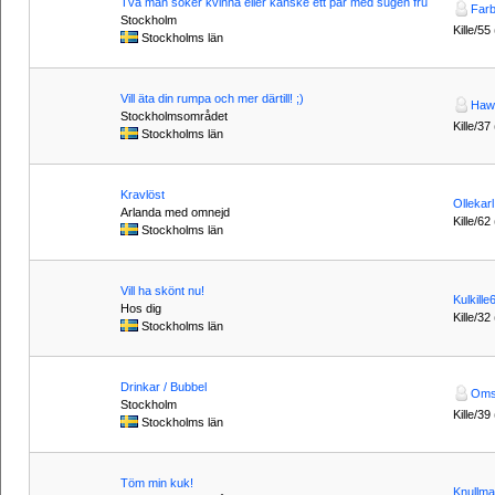
Två män söker kvinna eller kanske ett par med sugen fru
Farb
Stockholm
Kille/55
Stockholms län
Vill äta din rumpa och mer därtill! ;)
Haw
Stockholmsområdet
Kille/37
Stockholms län
Kravlöst
Ollekarl
Arlanda med omnejd
Kille/62
Stockholms län
Vill ha skönt nu!
Kulkille
Hos dig
Kille/32
Stockholms län
Drinkar / Bubbel
Oms
Stockholm
Kille/39
Stockholms län
Töm min kuk!
Knullma