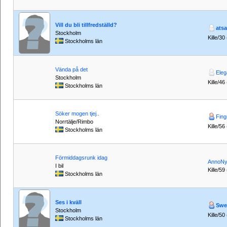
Vill du bli tillfredställd?
ats
Stockholm
Kille/30
Stockholms län
Vända på det
Ele
Stockholm
Kille/46
Stockholms län
Söker mogen tjej..
Fing
Norrtälje/Rimbo
Kille/56
Stockholms län
Förmiddagsrunk idag
AnnoN
I bil
Kille/59
Stockholms län
Ses i kväll
Swe
Stockholm
Kille/50
Stockholms län