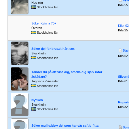
Hos mig
Kille/55
Stockholms län
Söker Kvinna 70+
Killen02
Överallt
Kille/25
Stockholms län
Söker tjej för brutalt hårt sex
Sta
Stockholm
Kille/52
Stockholms län
Tänder du på att visa dig, smeka dig själv inför
åskådare?
Silverr
Jag finns i Vasastan
Kille/61
Stockholms län
Nyfiken
Rupert
Stockholm
Kille/32
Stockholms län
Söker mullig/bbw tjej som har våt saftig fitta
Spr