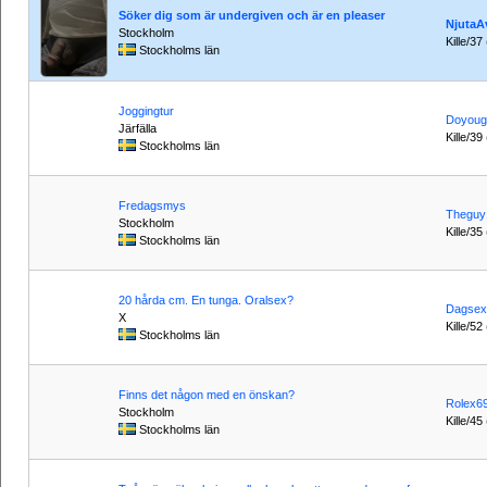
Söker dig som är undergiven och är en pleaser
NjutaA
Stockholm
Kille/37
Stockholms län
Joggingtur
Doyouge
Järfälla
Kille/39
Stockholms län
Fredagsmys
Theguy
Stockholm
Kille/35
Stockholms län
20 hårda cm. En tunga. Oralsex?
Dagsex
X
Kille/52
Stockholms län
Finns det någon med en önskan?
Rolex6
Stockholm
Kille/45
Stockholms län