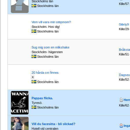
Stockholms län
Kille/57
Stockholms län
Vem vill vara min stepmom?
Siiixty9
Stockholm. Hos dig!
Kille/29
Stockholms län
Sug mig som en milkshake
Bråkst
Stockholm- hägersten
Kille/51
Stockholms län
20 hårda cm finnes
Dagsex
X
Kille/52
Stockholms län
Pappas flicka.
Her
Tyresö.
Kille/62
Stockholms län
Vill du facesitta - bli slickad?
Ing
Hotell vid centralen