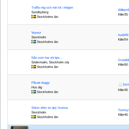
Träffa mig och min kk i helgen
William
Sundbyberg
Kille/35
Stockholms län
Voyeur
hudd46
Stockholm
Kille/54
Stockholms län
Nån som har ett tips...
Greatbl
Södermalm, Stockholm city
Kille/60
Stockholms län
Påsatt doggy
2or
Hos dig
Kille/45
Stockholms län
Söker efter en tjej / kvinna
TommyS
Stockholm
Kille/40
Stockholms län