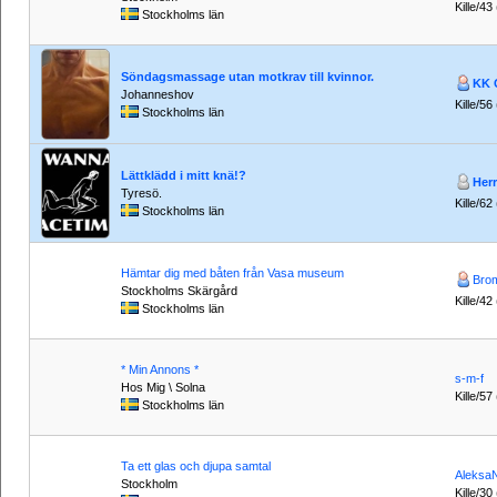
Kille/43
Stockholms län
Söndagsmassage utan motkrav till kvinnor.
KK 
Johanneshov
Kille/56
Stockholms län
Lättklädd i mitt knä!?
Her
Tyresö.
Kille/62
Stockholms län
Hämtar dig med båten från Vasa museum
Bro
Stockholms Skärgård
Kille/42
Stockholms län
* Min Annons *
s-m-f
Hos Mig \ Solna
Kille/57
Stockholms län
Ta ett glas och djupa samtal
AleksaN
Stockholm
Kille/30