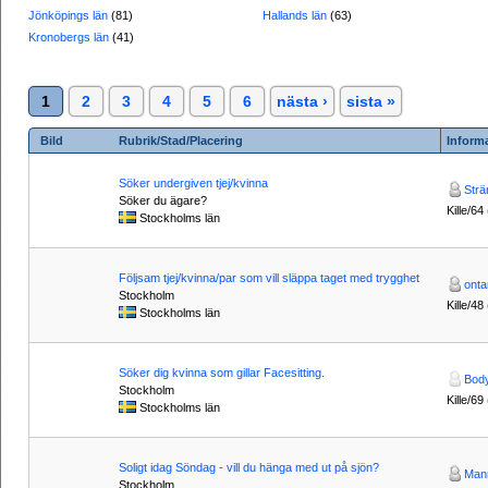
Jönköpings län
(81)
Hallands län
(63)
Kronobergs län
(41)
1
2
3
4
5
6
nästa ›
sista »
Bild
Rubrik/Stad/Placering
Inform
Söker undergiven tjej/kvinna
Strä
Söker du ägare?
Kille/64
Stockholms län
Följsam tjej/kvinna/par som vill släppa taget med trygghet
onta
Stockholm
Kille/48
Stockholms län
Söker dig kvinna som gillar Facesitting.
Body
Stockholm
Kille/69 
Stockholms län
Soligt idag Söndag - vill du hänga med ut på sjön?
Man
Stockholm