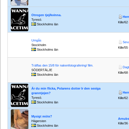
Otrogen tjej/kvinna.
Her
Tyresö.
Kille/62
Stockholms län
Umgås
Sev
Stockholm
Kille/55
Stockholms län
Träffas den 15/8 för nakenfotografering/ film.
Dag
SÖDERTÄLJE
Kille/68
Stockholms län
Är du min flicka, Polarens dotter lr den sexiga
Her
granntjejen?
Tyresö.
Kille/62
Stockholms län
Mysigt möte?
Arnub
Hägersten
Kille/36
Stockholms län