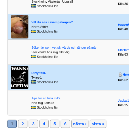
Stockholm, Västerås, Uppsal!
Kille/36
Stockholms län
Vill du ses i svampskogen?
topper
Norra Sthlm
Kille/48 
Stockholms län
Söker tjej som vet sitt värde och tänder på män
SthHo
Stockholm hos mig eller dig
Kille/63
Stockholms län
Dirty talk.
Her
Tyresö.
Kille/62
Stockholms län
Tips för att hitta milf?
Jackal1
Hos mig kanske
Kille/25
Stockholms län
1
2
3
4
5
6
nästa ›
sista »