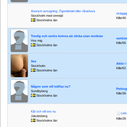
Anonym avsugning. Ögonbindel eller rånarluva
skäggig
Stockholm med omnejd
Kille/40
Stockholms län
Trevlig och seriös kvinna att slicka utan motkrav
seriös
Hos mig
Kille/56
Stockholms län
Sex
Aktiv i
Stockholm
Kille/62 
Stockholms län
Någon som vill träffas nu?
Petito
Sundbyberg
Kille/36 
Stockholms län
Kåt och vill ses nu
Lets
Jakobsberg
Kille/28
Stockholms län