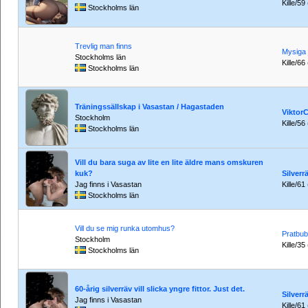
Kille/59
Stockholms län
Trevlig man finns
Mysiga 
Stockholms län
Kille/66
Stockholms län
Träningssällskap i Vasastan / Hagastaden
Viktor
Stockholm
Kille/56
Stockholms län
Vill du bara suga av lite en lite äldre mans omskuren
kuk?
Silverr
Jag finns i Vasastan
Kille/61
Stockholms län
Vill du se mig runka utomhus?
Pratbub
Stockholm
Kille/35
Stockholms län
60-årig silverräv vill slicka yngre fittor. Just det.
Silverr
Jag finns i Vasastan
Kille/61