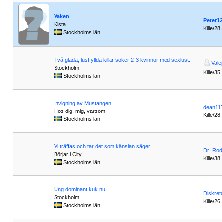
Vaken
Peter1
Kista
Kille/28
Stockholms län
Två glada, lustfyllda killar söker 2-3 kvinnor med sexlust.
Vale
Stockholm
Kille/35
Stockholms län
Invigning av Mustangen
dean11
Hos dig, mig, varsom
Kille/28
Stockholms län
Vi träffas och tar det som känslan säger.
Dr_Rod
Börjar i City
Kille/38
Stockholms län
Ung dominant kuk nu
Diskret
Stockholm
Kille/26
Stockholms län