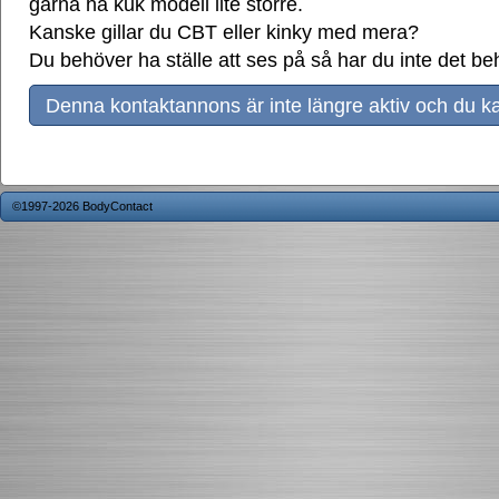
gärna ha kuk modell lite större.
Kanske gillar du CBT eller kinky med mera?
Du behöver ha ställe att ses på så har du inte det be
Denna kontaktannons är inte längre aktiv och du ka
©1997-2026 BodyContact