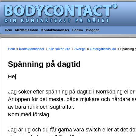
Hem
Medlemssidan
Kontaktannonser
Forum
Bloggen
Hem
»
Kontaktannonser
»
Kille söker kille
»
Sverige
»
Östergötlands län
» Spänning p
Spänning på dagtid
Hej
Jag söker efter spänning på dagtid i Norrköping elle
Är öppen för det mesta, både mjukare och hårdare sa
av bara runk och sugträffar.
Kom med förslag.
Jag är ug och du får gärna vara switch eller åt det do